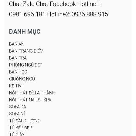
Chat Zalo
Chat Facebook
Hotline1:
0981.696.181
Hotline2: 0936.888.915
DANH MỤC
BÀN ĂN
BÀN TRANG ĐIỂM
BÀN TRÀ
PHÒNG NGỦ ĐẸP
BÀN HỌC
GIƯỜNG NGỦ
KỆ TIVI
NỘI THẤT ĐÊ LA THÀNH
NỘI THẤT NAILS - SPA
SOFA DA
SOFA NỈ
TỦ ĐẦU GIƯỜNG
TỦ BẾP ĐẸP
TỦ GIÀY