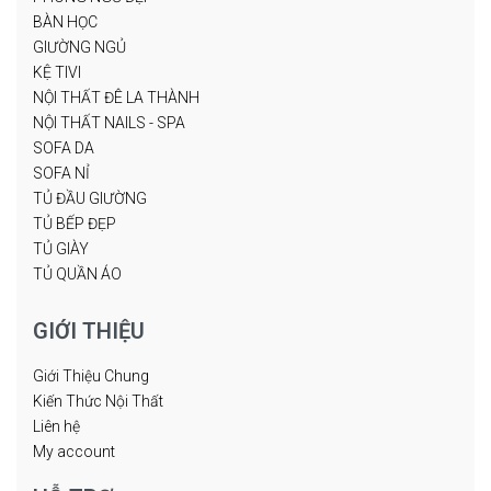
BÀN HỌC
GIƯỜNG NGỦ
KỆ TIVI
NỘI THẤT ĐÊ LA THÀNH
NỘI THẤT NAILS - SPA
SOFA DA
SOFA NỈ
TỦ ĐẦU GIƯỜNG
TỦ BẾP ĐẸP
TỦ GIÀY
TỦ QUẦN ÁO
GIỚI THIỆU
Giới Thiệu Chung
Kiến Thức Nội Thất
Liên hệ
My account