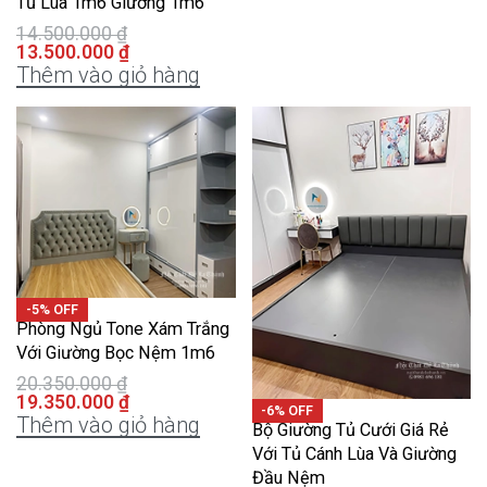
Tủ Lùa 1m6 Giường 1m6
14.500.000
₫
13.500.000
₫
Thêm vào giỏ hàng
-5% OFF
Phòng Ngủ Tone Xám Trắng
Với Giường Bọc Nệm 1m6
20.350.000
₫
19.350.000
₫
-6% OFF
Thêm vào giỏ hàng
Bộ Giường Tủ Cưới Giá Rẻ
Với Tủ Cánh Lùa Và Giường
Đầu Nệm