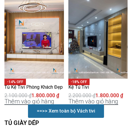
-14% OFF
-18% OFF
Tủ Kệ Tivi Phòng Khách Đẹp
Kệ Tủ Tivi
2.100.000
₫
1.800.000
₫
2.200.000
₫
1.800.000
₫
Thêm vào giỏ hàng
Thêm vào giỏ hàng
==>> Xem toàn bộ Vách tivi
TỦ GIÀY DÉP