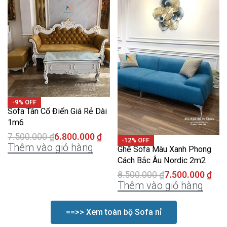
-9% OFF
Sofa Tân Cổ Điển Giá Rẻ Dài
1m6
7.500.000
₫
6.800.000
₫
-12% OFF
Thêm vào giỏ hàng
Ghế Sofa Màu Xanh Phong
Cách Bắc Âu Nordic 2m2
8.500.000
₫
7.500.000
₫
Thêm vào giỏ hàng
==>> Xem toàn bộ Sofa nỉ