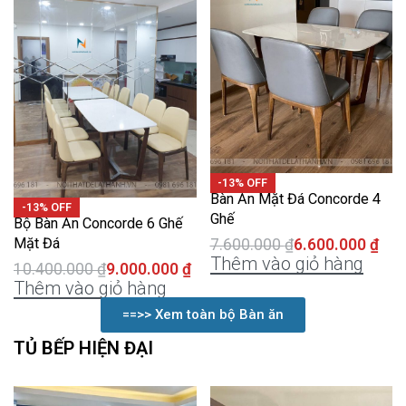
-13% OFF
Bàn Ăn Mặt Đá Concorde 4
-13% OFF
Ghế
Bộ Bàn Ăn Concorde 6 Ghế
Mặt Đá
7.600.000
₫
6.600.000
₫
Thêm vào giỏ hàng
10.400.000
₫
9.000.000
₫
Thêm vào giỏ hàng
==>> Xem toàn bộ Bàn ăn
TỦ BẾP HIỆN ĐẠI