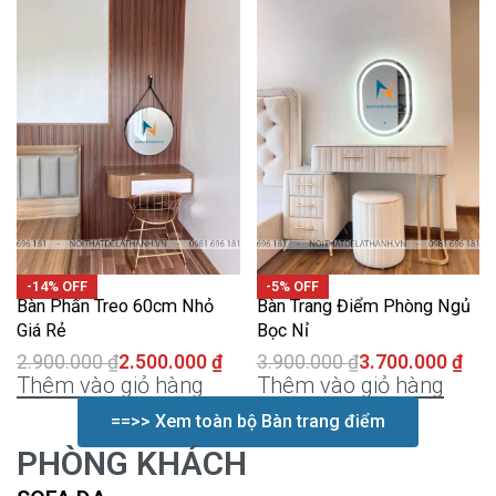
-14% OFF
-5% OFF
Bàn Phấn Treo 60cm Nhỏ
Bàn Trang Điểm Phòng Ngủ
Giá Rẻ
Bọc Nỉ
2.900.000
₫
2.500.000
₫
3.900.000
₫
3.700.000
₫
Thêm vào giỏ hàng
Thêm vào giỏ hàng
==>> Xem toàn bộ Bàn trang điểm
PHÒNG KHÁCH