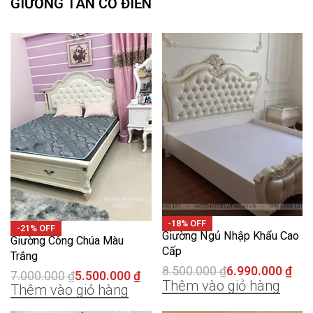
GIƯỜNG TÂN CỔ ĐIỂN
-18% OFF
-21% OFF
Giường Ngủ Nhập Khẩu Cao
Giường Công Chúa Màu
Cấp
Trắng
8.500.000
₫
6.990.000
₫
7.000.000
₫
5.500.000
₫
Thêm vào giỏ hàng
Thêm vào giỏ hàng