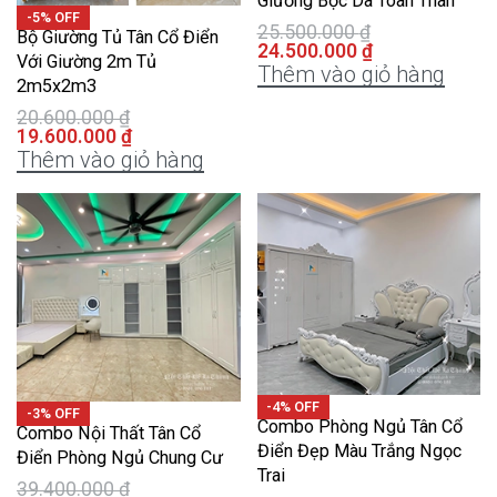
Giường Bọc Da Toàn Thân
-5% OFF
25.500.000
₫
Bộ Giường Tủ Tân Cổ Điển
24.500.000
₫
Với Giường 2m Tủ
Thêm vào giỏ hàng
2m5x2m3
20.600.000
₫
19.600.000
₫
Thêm vào giỏ hàng
-4% OFF
-3% OFF
Combo Phòng Ngủ Tân Cổ
Combo Nội Thất Tân Cổ
Điển Đẹp Màu Trắng Ngọc
Điển Phòng Ngủ Chung Cư
Trai
39.400.000
₫