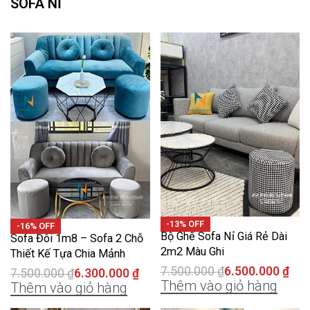
SOFA NỈ
-13% OFF
-16% OFF
Bộ Ghế Sofa Nỉ Giá Rẻ Dài
Sofa Đôi 1m8 – Sofa 2 Chỗ
2m2 Màu Ghi
Thiết Kế Tựa Chia Mảnh
7.500.000
₫
6.500.000
₫
7.500.000
₫
6.300.000
₫
Thêm vào giỏ hàng
Thêm vào giỏ hàng