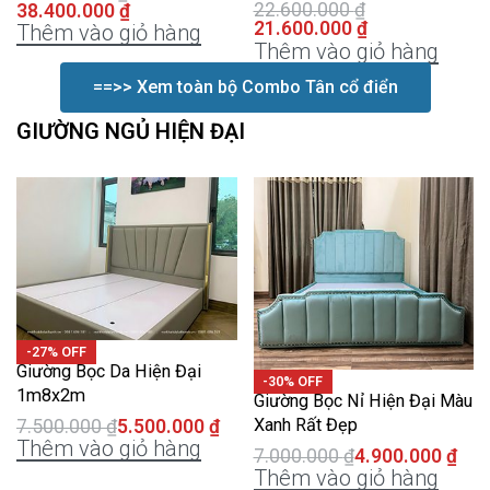
22.600.000
₫
38.400.000
₫
21.600.000
₫
Thêm vào giỏ hàng
Thêm vào giỏ hàng
==>> Xem toàn bộ Combo Tân cổ điển
GIƯỜNG NGỦ HIỆN ĐẠI
-27% OFF
Giường Bọc Da Hiện Đại
-30% OFF
1m8x2m
Giường Bọc Nỉ Hiện Đại Màu
Xanh Rất Đẹp
7.500.000
₫
5.500.000
₫
Thêm vào giỏ hàng
7.000.000
₫
4.900.000
₫
Thêm vào giỏ hàng