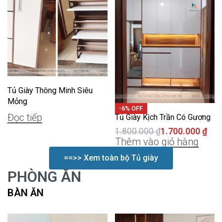
Tủ Giày Thông Minh Siêu
Mỏng
-6% OFF
Đọc tiếp
Tủ Giày Kịch Trần Có Gương
1.800.000
₫
1.700.000
₫
Thêm vào giỏ hàng
==>> Xem toàn bộ Tủ giày
PHÒNG ĂN
BÀN ĂN