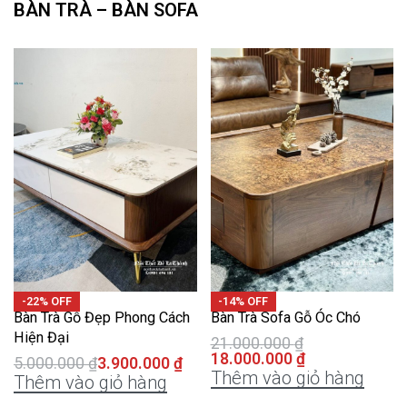
BÀN TRÀ – BÀN SOFA
-22% OFF
-14% OFF
Bàn Trà Gỗ Đẹp Phong Cách
Bàn Trà Sofa Gỗ Óc Chó
Hiện Đại
21.000.000
₫
18.000.000
₫
5.000.000
₫
3.900.000
₫
Thêm vào giỏ hàng
Thêm vào giỏ hàng