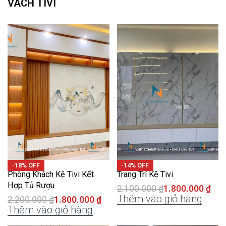
VÁCH TIVI
-18% OFF
-14% OFF
Phòng Khách Kệ Tivi Kết
Trang Trí Kệ Tivi
Hợp Tủ Rượu
2.100.000
₫
1.800.000
₫
Thêm vào giỏ hàng
2.200.000
₫
1.800.000
₫
Thêm vào giỏ hàng