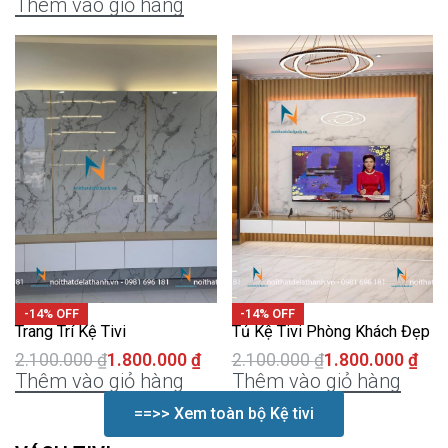
Thêm vào giỏ hàng
-14% OFF
-14% OFF
Trang Trí Kệ Tivi
Tủ Kệ Tivi Phòng Khách Đẹp
2.100.000
₫
1.800.000
₫
2.100.000
₫
1.800.000
₫
Thêm vào giỏ hàng
Thêm vào giỏ hàng
==>> Xem toàn bộ Kệ tivi