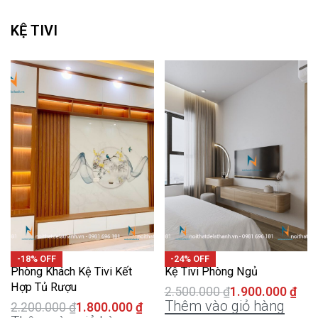
KỆ TIVI
-18% OFF
-24% OFF
Phòng Khách Kệ Tivi Kết
Kệ Tivi Phòng Ngủ
Hợp Tủ Rượu
2.500.000
₫
1.900.000
₫
Thêm vào giỏ hàng
2.200.000
₫
1.800.000
₫