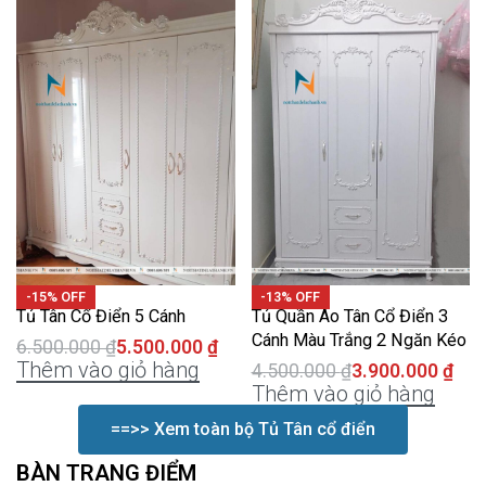
-15% OFF
-13% OFF
Tủ Tân Cổ Điển 5 Cánh
Tủ Quần Áo Tân Cổ Điển 3
Cánh Màu Trắng 2 Ngăn Kéo
6.500.000
₫
5.500.000
₫
Thêm vào giỏ hàng
4.500.000
₫
3.900.000
₫
Thêm vào giỏ hàng
==>> Xem toàn bộ Tủ Tân cổ điển
BÀN TRANG ĐIỂM