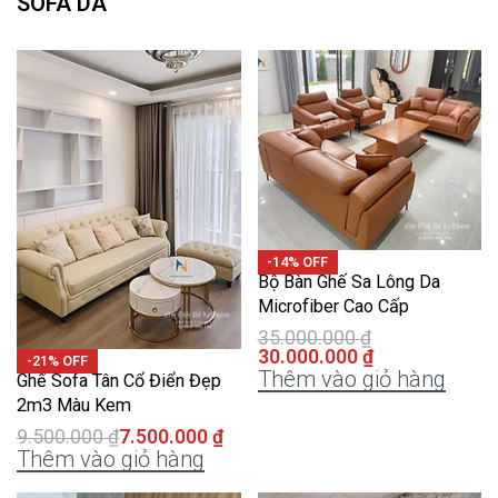
SOFA DA
-14% OFF
Bộ Bàn Ghế Sa Lông Da
Microfiber Cao Cấp
35.000.000
₫
30.000.000
₫
-21% OFF
Thêm vào giỏ hàng
Ghế Sofa Tân Cổ Điển Đẹp
2m3 Màu Kem
9.500.000
₫
7.500.000
₫
Thêm vào giỏ hàng