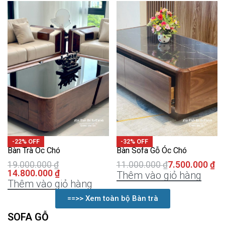
-22% OFF
-32% OFF
Bàn Trà Óc Chó
Bàn Sofa Gỗ Óc Chó
19.000.000
₫
11.000.000
₫
7.500.000
₫
14.800.000
₫
Thêm vào giỏ hàng
Thêm vào giỏ hàng
==>> Xem toàn bộ Bàn trà
SOFA GỖ