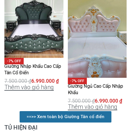
-7% OFF
Giường Nhập Khẩu Cao Cấp
Tân Cổ Điển
7.500.000
₫
6.990.000
₫
-7% OFF
Giường Ngủ Cao Cấp Nhập
Thêm vào giỏ hàng
Khẩu
7.500.000
₫
6.990.000
₫
Thêm vào giỏ hàng
==>> Xem toàn bộ Giường Tân cổ điển
TỦ HIỆN ĐẠI