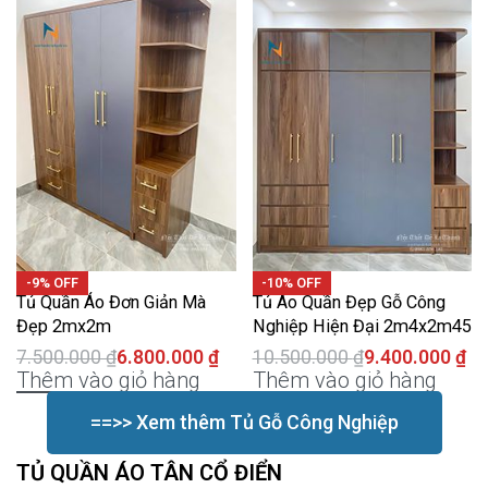
-9% OFF
-10% OFF
Tủ Quần Áo Đơn Giản Mà
Tủ Áo Quần Đẹp Gỗ Công
Đẹp 2mx2m
Nghiệp Hiện Đại 2m4x2m45
7.500.000
₫
6.800.000
₫
10.500.000
₫
9.400.000
₫
Thêm vào giỏ hàng
Thêm vào giỏ hàng
==>> Xem thêm Tủ Gỗ Công Nghiệp
TỦ QUẦN ÁO TÂN CỔ ĐIỂN