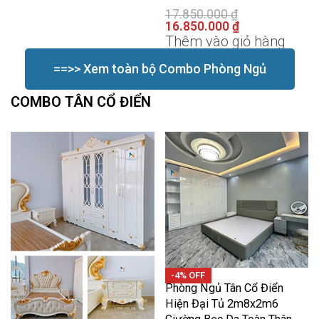
17.850.000
₫
16.850.000
₫
Thêm vào giỏ hàng
==>> Xem toàn bộ Combo Phòng Ngủ
COMBO TÂN CỔ ĐIỂN
-4% OFF
Phòng Ngủ Tân Cổ Điển
Hiện Đại Tủ 2m8x2m6