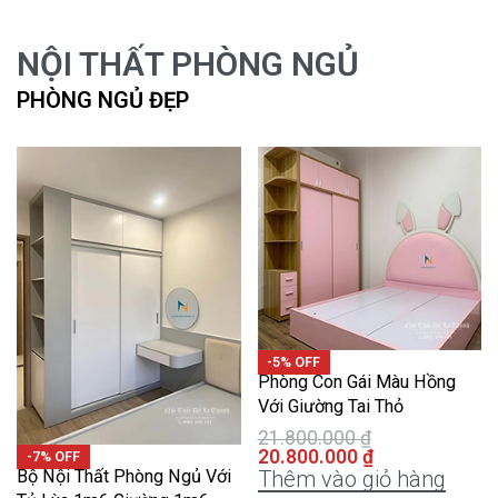
NỘI THẤT PHÒNG NGỦ
PHÒNG NGỦ ĐẸP
-5% OFF
Phòng Con Gái Màu Hồng
Với Giường Tai Thỏ
21.800.000
₫
20.800.000
₫
-7% OFF
Bộ Nội Thất Phòng Ngủ Với
Thêm vào giỏ hàng