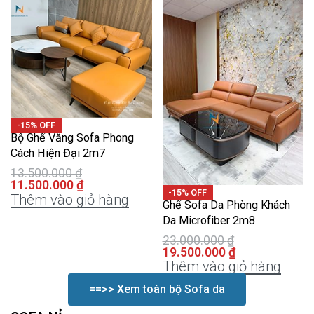
-15% OFF
Bộ Ghế Văng Sofa Phong
Cách Hiện Đại 2m7
13.500.000
₫
11.500.000
₫
-15% OFF
Thêm vào giỏ hàng
Ghế Sofa Da Phòng Khách
Da Microfiber 2m8
23.000.000
₫
19.500.000
₫
Thêm vào giỏ hàng
==>> Xem toàn bộ Sofa da