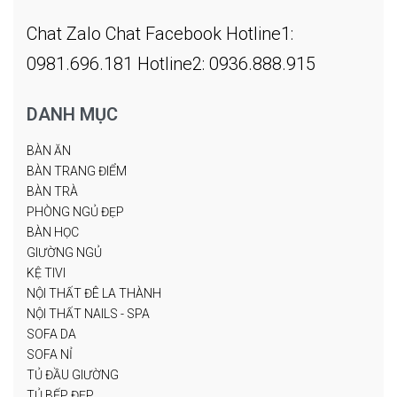
Chat Zalo
Chat Facebook
Hotline1:
0981.696.181
Hotline2: 0936.888.915
DANH MỤC
BÀN ĂN
BÀN TRANG ĐIỂM
BÀN TRÀ
PHÒNG NGỦ ĐẸP
BÀN HỌC
GIƯỜNG NGỦ
KỆ TIVI
NỘI THẤT ĐÊ LA THÀNH
NỘI THẤT NAILS - SPA
SOFA DA
SOFA NỈ
TỦ ĐẦU GIƯỜNG
TỦ BẾP ĐẸP