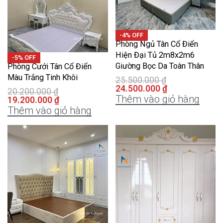
-4% OFF
Phòng Ngủ Tân Cổ Điển
Hiện Đại Tủ 2m8x2m6
-5% OFF
Giường Bọc Da Toàn Thân
Phòng Cưới Tân Cổ Điển
Màu Trắng Tinh Khôi
25.500.000
₫
24.500.000
₫
20.200.000
₫
Thêm vào giỏ hàng
19.200.000
₫
Thêm vào giỏ hàng