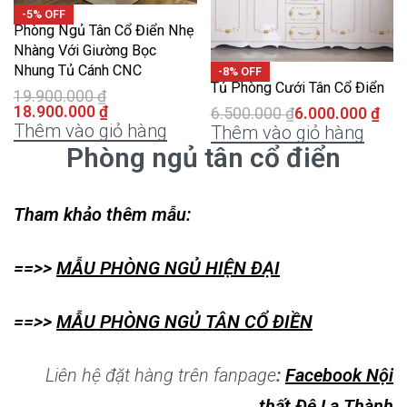
-5% OFF
Phòng Ngủ Tân Cổ Điển Nhẹ
Nhàng Với Giường Bọc
Nhung Tủ Cánh CNC
-8% OFF
Tủ Phòng Cưới Tân Cổ Điển
19.900.000
₫
18.900.000
₫
6.500.000
₫
6.000.000
₫
Thêm vào giỏ hàng
Thêm vào giỏ hàng
Phòng ngủ tân cổ điển
Tham khảo thêm mẫu:
==>>
MẪU PHÒNG NGỦ HIỆN ĐẠI
==>>
MẪU PHÒNG NGỦ TÂN CỔ ĐIỀN
Liên hệ đặt hàng trên fanpage
:
Facebook Nội
thất Đê La Thành