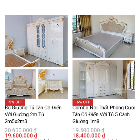
-5% OFF
-6% OFF
Bộ Giường Tủ Tân Cổ Điển
Combo Nội Thất Phòng Cưới
Với Giường 2m Tủ
Tân Cổ Điển Với Tủ 5 Cánh
2m5x2m3
Giường 1m8
20.600.000
₫
19.500.000
₫
19.600.000
₫
18.400.000
₫