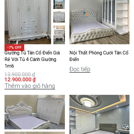
-7% OFF
Giường Tủ Tân Cổ Điển Giá
Nội Thất Phòng Cưới Tân Cổ
Rẻ Với Tủ 4 Cánh Giường
Điển
1m6
Đọc tiếp
13.900.000
₫
12.900.000
₫
Thêm vào giỏ hàng