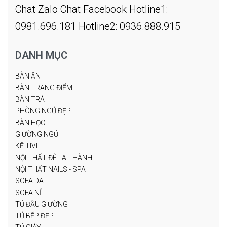
Chat Zalo
Chat Facebook
Hotline1:
0981.696.181
Hotline2: 0936.888.915
DANH MỤC
BÀN ĂN
BÀN TRANG ĐIỂM
BÀN TRÀ
PHÒNG NGỦ ĐẸP
BÀN HỌC
GIƯỜNG NGỦ
KỆ TIVI
NỘI THẤT ĐÊ LA THÀNH
NỘI THẤT NAILS - SPA
SOFA DA
SOFA NỈ
TỦ ĐẦU GIƯỜNG
TỦ BẾP ĐẸP