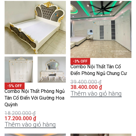
-3% OFF
Combo Nội Thất Tân Cổ
Điển Phòng Ngủ Chung Cư
39.400.000
₫
-5% OFF
38.400.000
₫
Combo Nội Thất Phòng Ngủ
Thêm vào giỏ hàng
Tân Cổ Điển Với Giường Hoa
Quỳnh
18.200.000
₫
17.200.000
₫
Thêm vào giỏ hàng