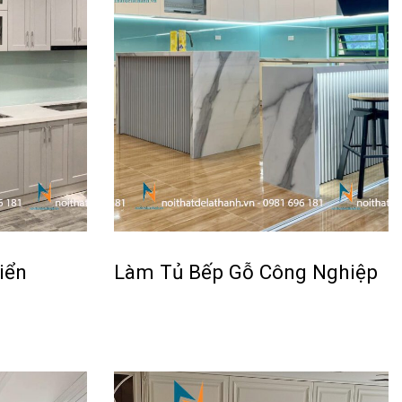
iển
Làm Tủ Bếp Gỗ Công Nghiệp
Đọc tiếp
QUICKVIEW