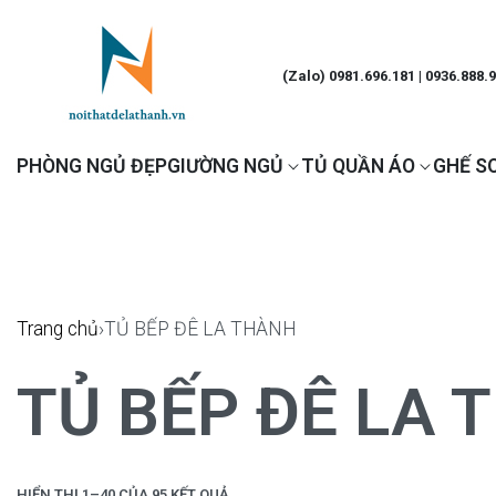
(Zalo) 0981.696.181 | 0936.888.
PHÒNG NGỦ ĐẸP
GIƯỜNG NGỦ
TỦ QUẦN ÁO
GHẾ S
Trang chủ
›
TỦ BẾP ĐÊ LA THÀNH
TỦ BẾP ĐÊ LA 
HIỂN THỊ 1–40 CỦA 95 KẾT QUẢ