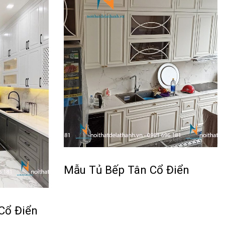
Mẫu Tủ Bếp Tân Cổ Điển
Đọc tiếp
Cổ Điển
QUICKVIEW