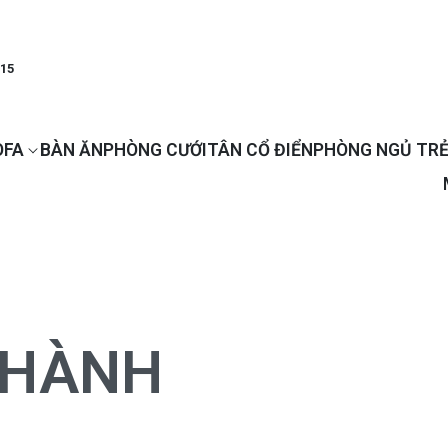
915
OFA
BÀN ĂN
PHÒNG CƯỚI
TÂN CỔ ĐIỂN
PHÒNG NGỦ TRẺ
THÀNH