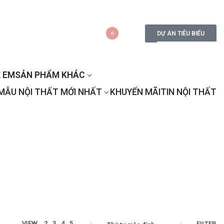
DỰ ÁN TIÊU BIỂU
0
 EM
SẢN PHẨM KHÁC
MẪU NỘI THẤT MỚI NHẤT
KHUYẾN MÃI
TIN NỘI THẤT
VIEW
2
3
4
5
FILTER