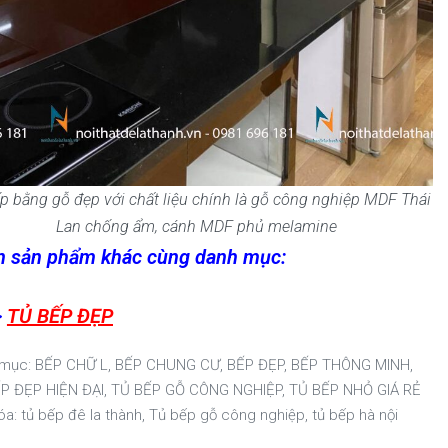
p bằng gỗ đẹp với chất liệu chính là gỗ công nghiệp MDF Thái
Lan chống ẩm, cánh MDF phủ melamine
 sản phẩm khác cùng danh mục:
>
TỦ BẾP ĐẸP
 mục:
BẾP CHỮ L
,
BẾP CHUNG CƯ
,
BẾP ĐẸP
,
BẾP THÔNG MINH
,
P ĐẸP HIỆN ĐẠI
,
TỦ BẾP GỖ CÔNG NGHIỆP
,
TỦ BẾP NHỎ GIÁ RẺ
óa:
tủ bếp đê la thành
,
Tủ bếp gỗ công nghiệp
,
tủ bếp hà nội