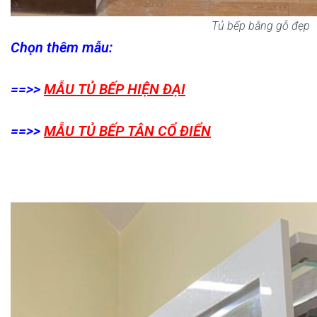
Tủ bếp bằng gỗ đẹp
Chọn thêm mẫu:
==>>
MẪU TỦ BẾP HIỆN ĐẠI
==>>
MẪU TỦ BẾP TÂN CỔ ĐIỂN