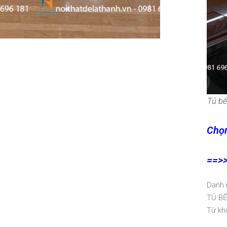
Tủ bế
Chọn
==>
Danh
TỦ BẾ
Từ kh