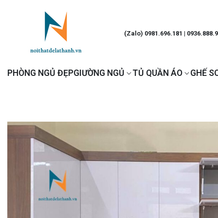
(Zalo) 0981.696.181 | 0936.888.
PHÒNG NGỦ ĐẸP
GIƯỜNG NGỦ
TỦ QUẦN ÁO
GHẾ S