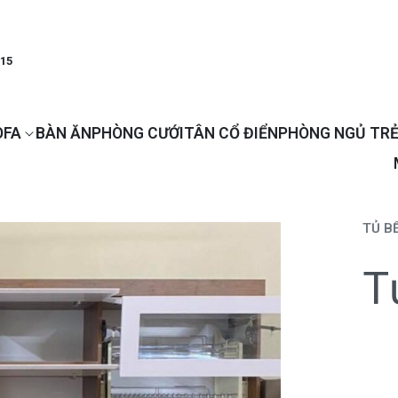
915
OFA
BÀN ĂN
PHÒNG CƯỚI
TÂN CỔ ĐIỂN
PHÒNG NGỦ TRẺ
TỦ B
T