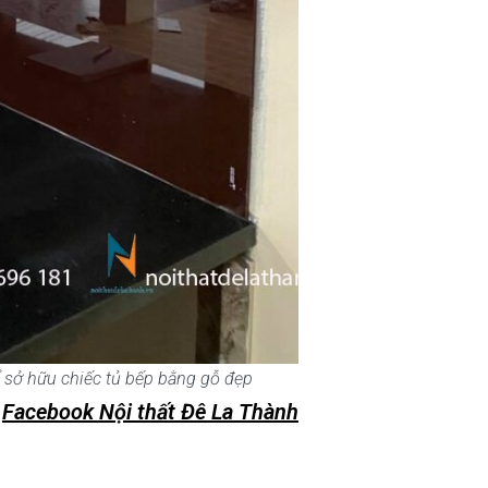
ể sở hữu chiếc tủ bếp bằng gỗ đẹp
:
Facebook Nội thất Đê La Thành