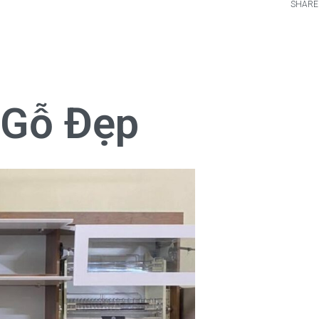
SHARE
 Gỗ Đẹp