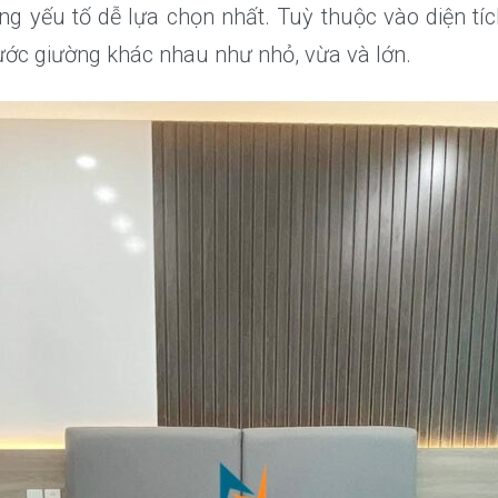
ng yếu tố dễ lựa chọn nhất. Tuỳ thuộc vào diện tí
hước giường khác nhau như nhỏ, vừa và lớn.