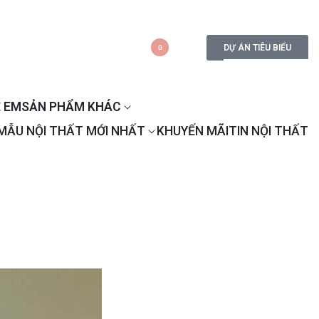
DỰ ÁN TIÊU BIỂU
0
 EM
SẢN PHẨM KHÁC
MẪU NỘI THẤT MỚI NHẤT
KHUYẾN MÃI
TIN NỘI THẤT