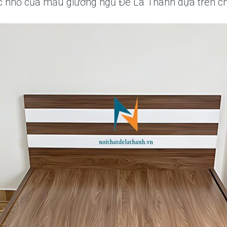
ục nhỏ của mẫu giường ngủ Đê La Thành dựa trên chấ