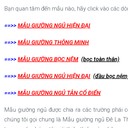
Bạn quan tâm đến mẫu nào, hãy click vào các dòn
==>>
MẪU GIƯỜNG NGỦ HIỆN ĐẠI
==>>
MẪU GIƯỜNG THÔNG MINH
==>>
MẪU GIƯỜNG BỌC NỆM
(bọc toàn thân)
==>>
MẪU GIƯỜNG NGỦ HIỆN ĐẠI
(đầu bọc nệm
==>>
MẪU GIƯỜNG NGỦ TÂN CỔ ĐIỂN
Mẫu giường ngủ được chia ra các trường phái cơ
chúng tôi gọi chung là Mẫu giường ngủ Đê La T