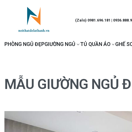
(Zalo) 0981.696.181 | 0936.888.
PHÒNG NGỦ ĐẸP
GIƯỜNG NGỦ
TỦ QUẦN ÁO
GHẾ S
MẪU GIƯỜNG NGỦ Đ