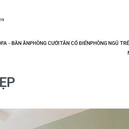
915
OFA
BÀN ĂN
PHÒNG CƯỚI
TÂN CỔ ĐIỂN
PHÒNG NGỦ TRẺ
ẸP