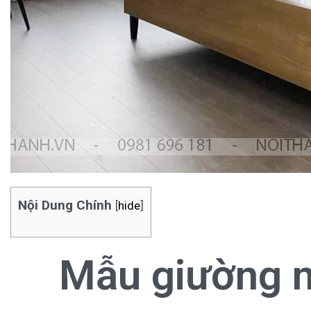
Nội Dung Chính
[
hide
]
Mẫu giường n