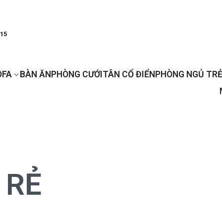
915
OFA
BÀN ĂN
PHÒNG CƯỚI
TÂN CỔ ĐIỂN
PHÒNG NGỦ TRẺ
 RẺ