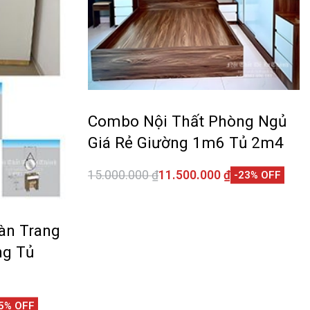
Combo Nội Thất Phòng Ngủ
Giá Rẻ Giường 1m6 Tủ 2m4
15.000.000
₫
11.500.000
₫
-23% OFF
Thêm vào giỏ hàng
QUICKVIEW
àn Trang
ng Tủ
5% OFF