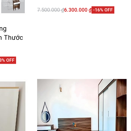
7.500.000
₫
6.300.000
₫
-16% OFF
Thêm vào giỏ hàng
QUICKVIEW
ng
ch Thước
3% OFF
CKVIEW