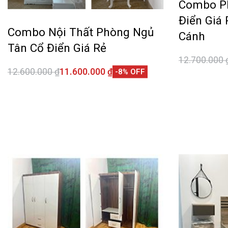
Combo P
Điển Giá 
Combo Nội Thất Phòng Ngủ
Cánh
Tân Cổ Điển Giá Rẻ
12.700.000
12.600.000
₫
11.600.000
₫
Thêm vào 
-8% OFF
Thêm vào giỏ hàng
QUICKVIEW