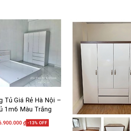
g Tủ Giá Rẻ Hà Nội –
ủ 1m6 Màu Trắng
6.900.000
₫
-13% OFF
giỏ hàng