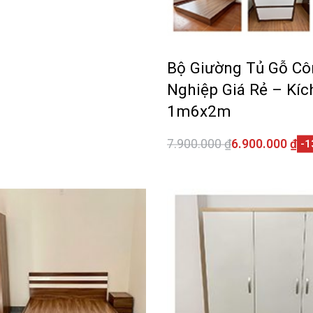
QUICKVIEW
Bộ Giường Tủ Gỗ Cô
Nghiệp Giá Rẻ – Kí
1m6x2m
7.900.000
₫
6.900.000
₫
-1
Thêm vào giỏ hàng
QUI