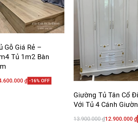
ủ Gỗ Giá Rẻ –
1m4 Tủ 1m2 Bàn
cm
4.600.000
₫
-16% OFF
giỏ hàng
QUICKVIEW
Giường Tủ Tân Cổ Đi
Với Tủ 4 Cánh Giườ
13.900.000
₫
12.900.000
₫
Thêm vào giỏ hàng
QUI