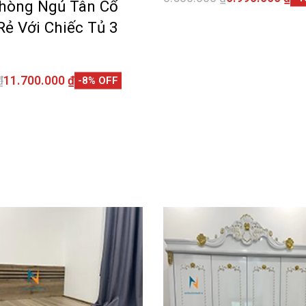
hòng Ngủ Tân Cổ
Thêm vào giỏ hàng
QUI
Rẻ Với Chiếc Tủ 3
₫
11.700.000
₫
-8% OFF
giỏ hàng
QUICKVIEW