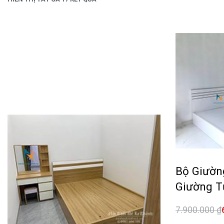
Bộ Giườn
Giường T
7.900.000
₫
Thêm vào 