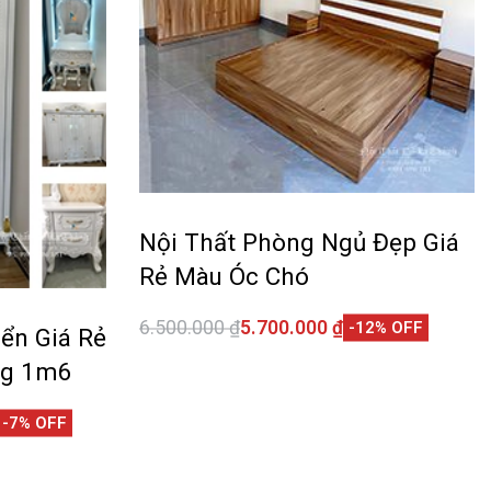
Nội Thất Phòng Ngủ Đẹp Giá
Rẻ Màu Óc Chó
6.500.000
₫
5.700.000
₫
-12% OFF
ển Giá Rẻ
Thêm vào giỏ hàng
QUICKVIEW
ng 1m6
-7% OFF
CKVIEW