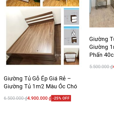
Giường T
Giường 
Phấn 40
5.500.000
₫
Thêm vào 
Giường Tủ Gỗ Ép Giá Rẻ –
Giường Tủ 1m2 Màu Óc Chó
6.500.000
₫
4.900.000
₫
-25% OFF
Thêm vào giỏ hàng
QUICKVIEW