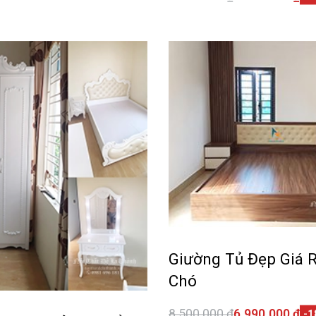
Thêm vào giỏ hàng
QUI
Giường Tủ Đẹp Giá 
Chó
8.500.000
₫
6.990.000
₫
-1