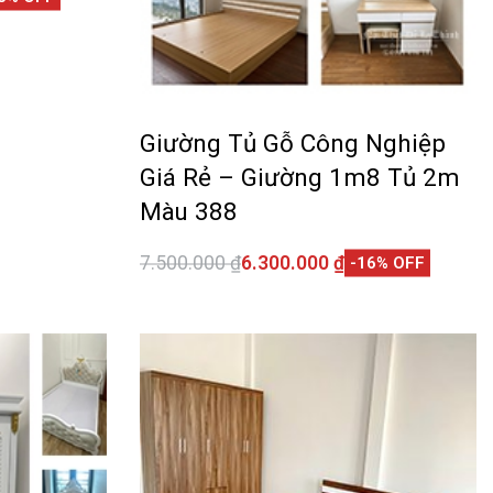
CKVIEW
Giường Tủ Gỗ Công Nghiệp
Giá Rẻ – Giường 1m8 Tủ 2m
Màu 388
7.500.000
₫
6.300.000
₫
-16% OFF
Thêm vào giỏ hàng
QUICKVIEW