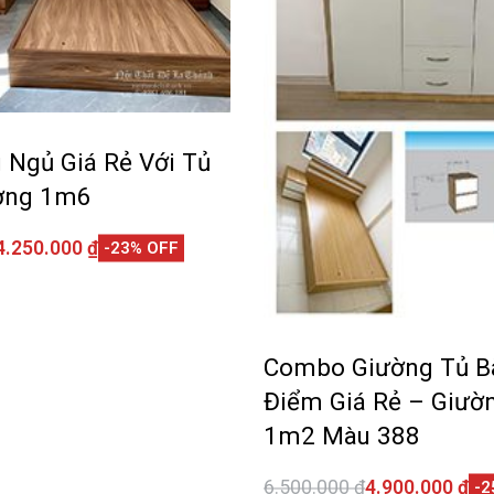
 Ngủ Giá Rẻ Với Tủ
ờng 1m6
4.250.000
₫
-23% OFF
giỏ hàng
QUICKVIEW
Combo Giường Tủ B
Điểm Giá Rẻ – Giườ
1m2 Màu 388
6.500.000
₫
4.900.000
₫
-2