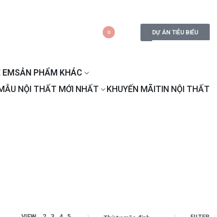
DỰ ÁN TIÊU BIỂU
0
 EM
SẢN PHẨM KHÁC
MẪU NỘI THẤT MỚI NHẤT
KHUYẾN MÃI
TIN NỘI THẤT
VIEW
2
3
4
5
FILTER