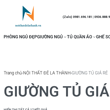
(Zalo) 0981.696.181 | 0936.888.
PHÒNG NGỦ ĐẸP
GIƯỜNG NGỦ
TỦ QUẦN ÁO
GHẾ S
Trang chủ
›
NỘI THẤT ĐÊ LA THÀNH
›
GIƯỜNG TỦ GIÁ RẺ
GIƯỜNG TỦ GIÁ
HIỂN THỊ TẤT CẢ 17 KẾT QUẢ