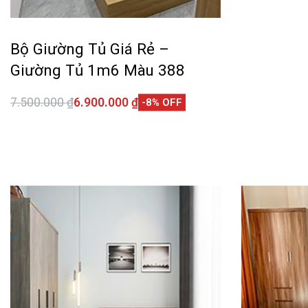
Bộ Giường Tủ Giá Rẻ –
Giường Tủ 1m6 Màu 388
7.500.000
₫
6.900.000
₫
-8% OFF
Thêm vào giỏ hàng
QUICKVIEW