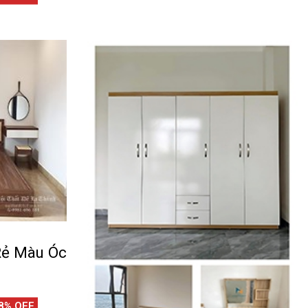
CKVIEW
Rẻ Màu Óc
8% OFF