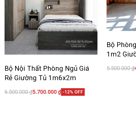
Bộ Phòng
1m2 Giư
Bộ Nội Thất Phòng Ngủ Giá
5.500.000
₫
Thêm vào 
Rẻ Giường Tủ 1m6x2m
6.500.000
₫
5.700.000
₫
-12% OFF
Thêm vào giỏ hàng
QUICKVIEW