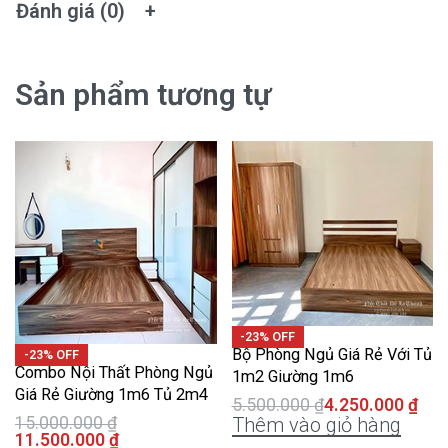
Đánh giá (0)
Sản phẩm tương tự
-23% OFF
Bộ Phòng Ngủ Giá Rẻ Với Tủ
-23% OFF
Combo Nội Thất Phòng Ngủ
1m2 Giường 1m6
Giá Rẻ Giường 1m6 Tủ 2m4
5.500.000
₫
4.250.000
₫
15.000.000
₫
Thêm vào giỏ hàng
11.500.000
₫