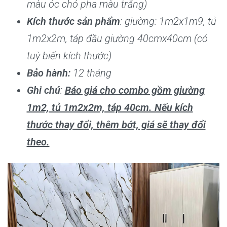
màu óc chó pha màu trắng)
Kích thước sản phẩm
: giường: 1m2x1m9, tủ
1m2x2m, táp đầu giường 40cmx40cm (có
tuỳ biến kích thước)
Bảo hành:
12 tháng
Ghi chú
:
Báo giá cho combo gồm giường
1m2, tủ 1m2x2m, táp 40cm. Nếu kích
thước thay đổi, thêm bớt, giá sẽ thay đổi
theo.