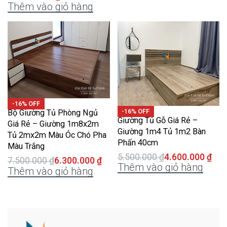
Thêm vào giỏ hàng
-16% OFF
-16% OFF
Bộ Giường Tủ Phòng Ngủ
Giường Tủ Gỗ Giá Rẻ –
Giá Rẻ – Giường 1m8x2m
Giường 1m4 Tủ 1m2 Bàn
Tủ 2mx2m Màu Óc Chó Pha
Phấn 40cm
Màu Trắng
5.500.000
₫
4.600.000
₫
7.500.000
₫
6.300.000
₫
Thêm vào giỏ hàng
Thêm vào giỏ hàng