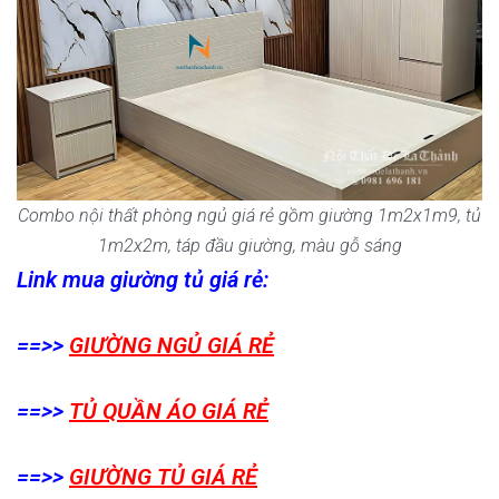
Combo nội thất phòng ngủ giá rẻ gồm giường 1m2x1m9, tủ
1m2x2m, táp đầu giường, màu gỗ sáng
Link mua giường tủ giá rẻ:
==>>
GIƯỜNG NGỦ GIÁ RẺ
==>>
TỦ QUẦN ÁO GIÁ RẺ
==>>
GIƯỜNG TỦ GIÁ RẺ