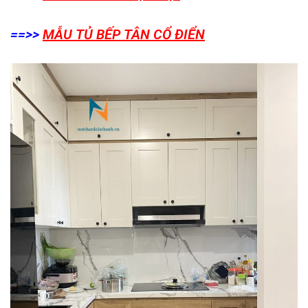
==>>
MẪU TỦ BẾP TÂN CỔ ĐIỂN