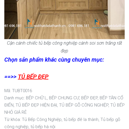
Cận cánh chiếc tủ bếp công nghiệp cánh soi sơn trắng rất
đẹp
Chọn sản phẩm khác cùng chuyên mục:
==>>
TỦ BẾP ĐẸP
TUBT0016
Danh mục:
BẾP CHỮ L
,
BẾP CHUNG CƯ
,
BẾP ĐẸP
,
BẾP TÂN CỔ
ĐIỂN
,
TỦ BẾP ĐẸP HIỆN ĐẠI
,
TỦ BẾP GỖ CÔNG NGHIỆP
,
TỦ BẾP
NHỎ GIÁ RẺ
Từ khóa:
Tủ Bếp Công Nghiệp
,
tủ bếp đê la thành
,
Tủ bếp gỗ
công nghiệp
,
tủ bếp hà nội