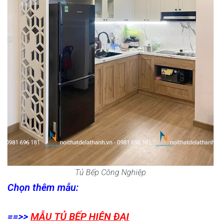
Tủ Bếp Công Nghiệp
Chọn thêm mẫu:
==>>
MẪU TỦ BẾP HIỆN ĐẠI