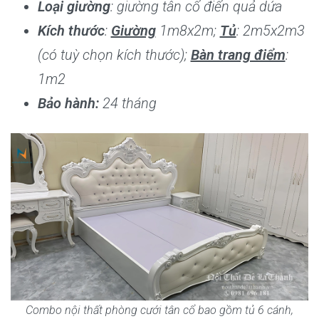
Loại giường
: giường tân cổ điển quả dứa
Kích thước
:
Giường
1m8x2m;
Tủ
: 2m5x2m3
(có tuỳ chọn kích thước);
Bàn trang điểm
:
1m2
Bảo hành:
24 tháng
Combo nội thất phòng cưới tân cổ bao gồm tủ 6 cánh,