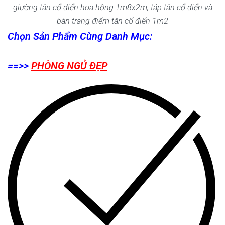
giường tân cổ điển hoa hồng 1m8x2m, táp tân cổ điển và
bàn trang điểm tân cổ điển 1m2
Chọn Sản Phẩm Cùng Danh Mục:
==>>
PHÒNG NGỦ ĐẸP