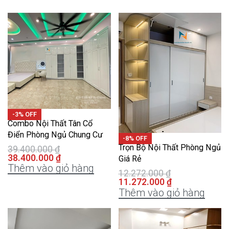
-3% OFF
Combo Nội Thất Tân Cổ
Điển Phòng Ngủ Chung Cư
-8% OFF
Trọn Bộ Nội Thất Phòng Ngủ
39.400.000
₫
38.400.000
₫
Giá Rẻ
Thêm vào giỏ hàng
12.272.000
₫
11.272.000
₫
Thêm vào giỏ hàng