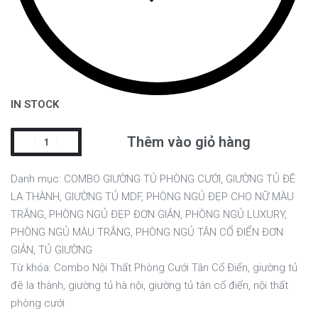
IN STOCK
Thêm vào giỏ hàng
Danh mục:
COMBO GIƯỜNG TỦ PHÒNG CƯỚI
,
GIƯỜNG TỦ ĐÊ
LA THÀNH
,
GIƯỜNG TỦ MDF
,
PHÒNG NGỦ ĐẸP CHO NỮ MÀU
TRẮNG
,
PHÒNG NGỦ ĐẸP ĐƠN GIẢN
,
PHÒNG NGỦ LUXURY
,
PHÒNG NGỦ MÀU TRẮNG
,
PHÒNG NGỦ TÂN CỔ ĐIỂN ĐƠN
GIẢN
,
TỦ GIƯỜNG
Từ khóa:
Combo Nội Thất Phòng Cưới Tân Cổ Điển
,
giường tủ
đê la thành
,
giường tủ hà nội
,
giường tủ tân cổ điển
,
nội thất
phòng cưới