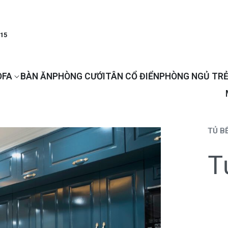
915
OFA
BÀN ĂN
PHÒNG CƯỚI
TÂN CỔ ĐIỂN
PHÒNG NGỦ TRẺ
TỦ B
T