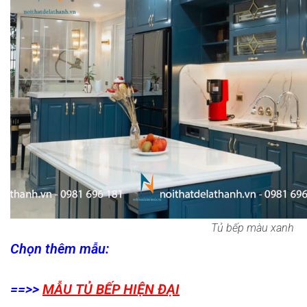
Tủ bếp màu xanh
Chọn thêm mẫu:
==>>
MẪU TỦ BẾP HIỆN ĐẠI