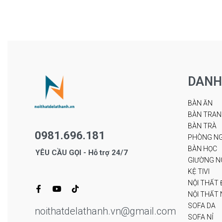
Đọc tiếp
Đọc tiếp
QUICKVIEW
QU
DANH
BÀN ĂN
BÀN TRAN
BÀN TRÀ
0981.696.181
PHÒNG NG
BÀN HỌC
YÊU CẦU GỌI - Hỗ trợ 24/7
GIƯỜNG N
KỆ TIVI
NỘI THẤT 
NỘI THẤT N
SOFA DA
noithatdelathanh.vn@gmail.com
SOFA NỈ