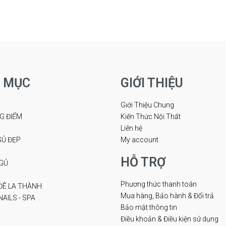
QUICKVIEW
ICKVIEW
 MỤC
GIỚI THIỆU
Giới Thiệu Chung
G ĐIỂM
Kiến Thức Nội Thất
Liên hệ
Ủ ĐẸP
My account
HỖ TRỢ
GỦ
Phương thức thanh toán
ĐÊ LA THÀNH
Mua hàng, Bảo hành & Đổi trả
AILS - SPA
Bảo mật thông tin
Điều khoản & Điều kiện sử dụng