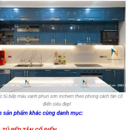
c tủ bếp màu xanh phun sơn inchem theo phong cách tân cổ
điển siêu đẹp!
 sản phẩm khác cùng danh mục: