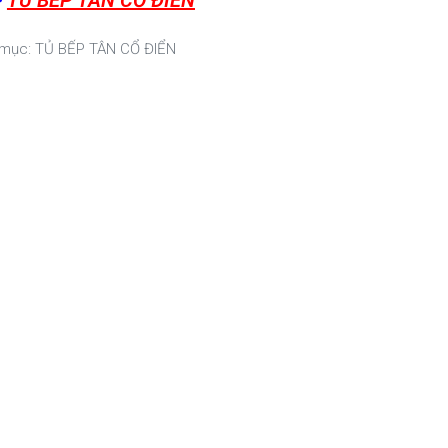
>
TỦ BẾP TÂN CỔ ĐIỂN
 mục:
TỦ BẾP TÂN CỔ ĐIỂN