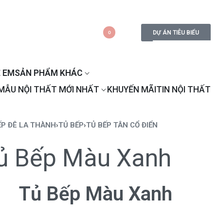
DỰ ÁN TIÊU BIỂU
0
 EM
SẢN PHẨM KHÁC
MẪU NỘI THẤT MỚI NHẤT
KHUYẾN MÃI
TIN NỘI THẤT
ẾP ĐÊ LA THÀNH
›
TỦ BẾP
›
TỦ BẾP TÂN CỔ ĐIỂN
ủ Bếp Màu Xanh
Tủ Bếp Màu Xanh