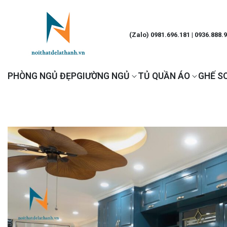
(Zalo) 0981.696.181 | 0936.888.
PHÒNG NGỦ ĐẸP
GIƯỜNG NGỦ
TỦ QUẦN ÁO
GHẾ S