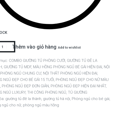
TOCK
Thêm vào giỏ hàng
Add to wishlist
 mục:
COMBO GIƯỜNG TỦ PHÒNG CƯỚI
,
GIƯỜNG TỦ ĐÊ LA
H
,
GIƯỜNG TỦ MDF
,
MÀU HỒNG PHÒNG NGỦ BÉ GÁI HIỆN ĐẠI
,
NỘI
 PHÒNG NGỦ CHUNG CƯ
,
NỘI THẤT PHÒNG NGỦ HIỆN ĐẠI
,
 NGỦ ĐẸP CHO BÉ GÁI 15 TUỔI
,
PHÒNG NGỦ ĐẸP CHO NỮ MÀU
,
PHÒNG NGỦ ĐẸP ĐƠN GIẢN
,
PHÒNG NGỦ ĐẸP HIỆN ĐẠI NHẤT
,
G NGỦ LUXURY
,
THI CÔNG PHÒNG NGỦ
,
TỦ GIƯỜNG
óa:
giường tủ đê la thành
,
giường tủ hà nội
,
Phòng ngủ cho bé gái
,
 ngủ cho nữ
,
phòng ngủ màu hồng