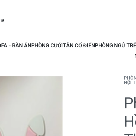
915
OFA
BÀN ĂN
PHÒNG CƯỚI
TÂN CỔ ĐIỂN
PHÒNG NGỦ TRẺ
PHÒN
NỘI 
P
H