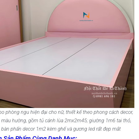
 phòng ngu hiện đại cho nữ, thiết kế theo phong cách decor,
 màu hường, gồm tủ cánh lùa 2mx2m45; giường 1m6 tai thỏ,
bàn phấn decor 1m2 kèm ghế và gương led rất đẹp mắt
n Sản Phẩm Cùng Danh Mục: