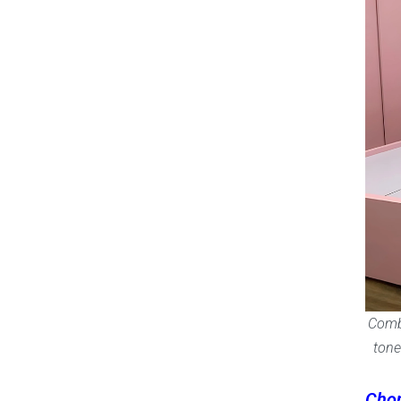
Combo
tone
Chọ