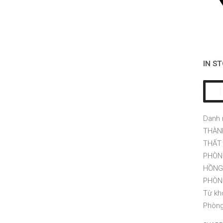
IN S
Danh
THÀN
THẤT
PHÒNG
HỒNG
PHÒN
Từ kh
Phòng