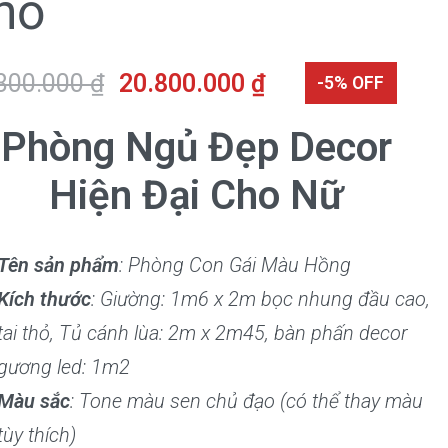
hỏ
800.000
₫
20.800.000
₫
-5% OFF
Phòng Ngủ Đẹp Decor
Hiện Đại Cho Nữ
Tên sản phẩm
: Phòng Con Gái Màu Hồng
Kích thước
: Giường: 1m6 x 2m bọc nhung đầu cao,
tai thỏ, Tủ cánh lùa: 2m x 2m45, bàn phấn decor
gương led: 1m2
Màu sắc
: Tone màu sen chủ đạo (có thể thay màu
tùy thích)