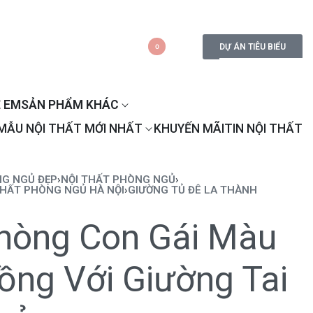
DỰ ÁN TIÊU BIỂU
0
 EM
SẢN PHẨM KHÁC
MẪU NỘI THẤT MỚI NHẤT
KHUYẾN MÃI
TIN NỘI THẤT
G NGỦ ĐẸP
›
NỘI THẤT PHÒNG NGỦ
›
THẤT PHÒNG NGỦ HÀ NỘI
›
GIƯỜNG TỦ ĐÊ LA THÀNH
hòng Con Gái Màu
ồng Với Giường Tai