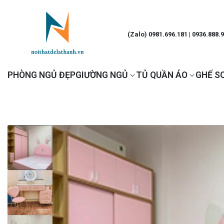
(Zalo) 0981.696.181 | 0936.888.
PHÒNG NGỦ ĐẸP
GIƯỜNG NGỦ
TỦ QUẦN ÁO
GHẾ S