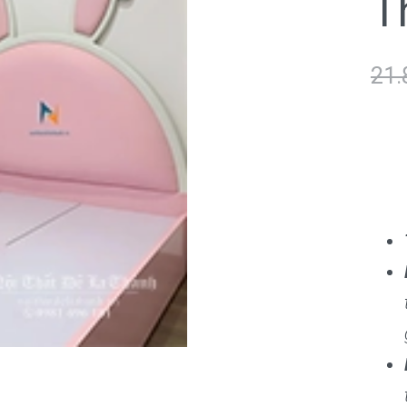
T
21.