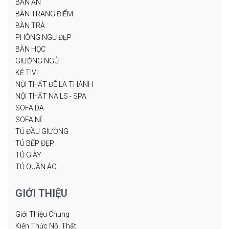
BÀN ĂN
BÀN TRANG ĐIỂM
BÀN TRÀ
PHÒNG NGỦ ĐẸP
BÀN HỌC
GIƯỜNG NGỦ
KỆ TIVI
NỘI THẤT ĐÊ LA THÀNH
NỘI THẤT NAILS - SPA
SOFA DA
SOFA NỈ
TỦ ĐẦU GIƯỜNG
TỦ BẾP ĐẸP
TỦ GIÀY
TỦ QUẦN ÁO
GIỚI THIỆU
Giới Thiệu Chung
Kiến Thức Nội Thất