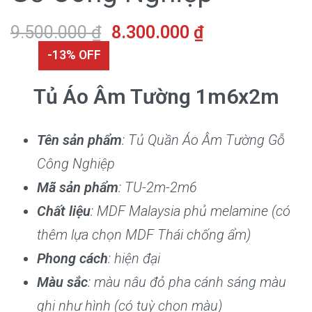
9.500.000
₫
8.300.000
₫
-13% OFF
Tủ Áo Âm Tường 1m6x2m
Tên sản phẩm
: Tủ Quần Áo Âm Tường Gỗ
Công Nghiệp
Mã sản phẩm
: TU-2m-2m6
Chất liệu
: MDF Malaysia phủ melamine (có
thêm lựa chọn MDF Thái chống ẩm)
Phong cách
: hiện đại
Màu sắc
: màu nâu đỏ pha cánh sáng màu
ghi như hình (có tuỳ chọn màu)