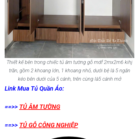
Thiết kế bên trong chiếc tủ âm tường gỗ mdf 2mx2m6 kihj
trần, gồm 2 khoang lớn, 1 khoang nhỏ, dưới bệ là 5 ngăn
kéo bên dưới của 5 cánh, trên cùng là5 cánh mở
Link Mua Tủ Quần Áo:
==>>
TỦ ÂM TƯỜNG
==>>
TỦ GỖ CÔNG NGHIỆP