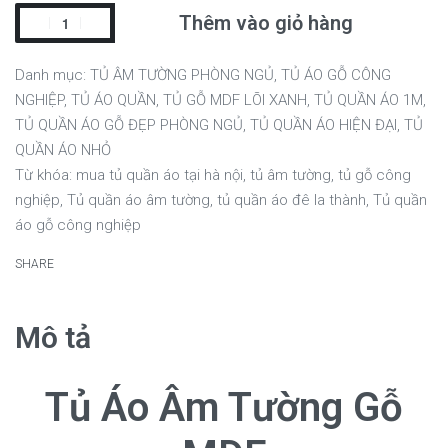
Thêm vào giỏ hàng
Danh mục:
TỦ ÂM TƯỜNG PHÒNG NGỦ
,
TỦ ÁO GỖ CÔNG
NGHIỆP
,
TỦ ÁO QUẦN
,
TỦ GỖ MDF LÕI XANH
,
TỦ QUẦN ÁO 1M
,
TỦ QUẦN ÁO GỖ ĐẸP PHÒNG NGỦ
,
TỦ QUẦN ÁO HIỆN ĐẠI
,
TỦ
QUẦN ÁO NHỎ
Từ khóa:
mua tủ quần áo tại hà nội
,
tủ âm tường
,
tủ gỗ công
nghiệp
,
Tủ quần áo âm tường
,
tủ quần áo đê la thành
,
Tủ quần
áo gỗ công nghiệp
SHARE
Mô tả
Tủ Áo Âm Tường Gỗ