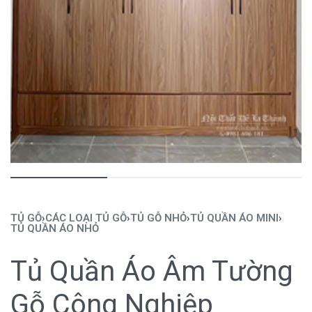
TỦ GỖ
›
CÁC LOẠI TỦ GỖ
›
TỦ GỖ NHỎ
›
TỦ QUẦN ÁO MINI
›
TỦ QUẦN ÁO NHỎ
Tủ Quần Áo Âm Tường
Gỗ Công Nghiệp