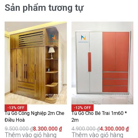
Sản phẩm tương tự
-13% OFF
-12% OFF
Tủ Gỗ Công Nghiệp 2m Che
Tủ Gỗ Cho Bé Trai 1m60 *
Điều Hoà
2m
9.500.000
₫
8.300.000
₫
4.900.000
₫
4.300.000
₫
Thêm vào giỏ hàng
Thêm vào giỏ hàng