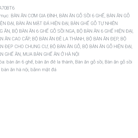
A70BT6
 mục:
BÀN ĂN CƠM GIA ĐÌNH
,
BÀN ĂN GỖ SỒI 6 GHẾ
,
BÀN ĂN GỖ
IỆN ĐẠI
,
BÀN ĂN MẶT ĐÁ HIỆN ĐẠI
,
BÀN GHẾ GỖ TỰ NHIÊN
G ĂN
,
BỘ BÀN ĂN 6 GHẾ GỖ SỒI NGA
,
BỘ BÀN ĂN 6 GHẾ HIỆN ĐẠI
,
ÀN ĂN CAO CẤP
,
BỘ BÀN ĂN ĐÊ LA THÀNH
,
BỘ BÀN ĂN ĐẸP
,
BỘ
ĂN ĐẸP CHO CHUNG CƯ
,
BỘ BÀN ĂN GỖ
,
BỘ BÀN ĂN GỖ HIỆN ĐẠI
,
ÀN GHẾ ĂN
,
MUA BÀN GHẾ ĂN Ở HÀ NỘI
óa:
bàn ăn 6 ghế
,
bàn ăn đê la thành
,
Bàn ăn gỗ sồi
,
Bàn ăn gỗ sồi
,
bàn ăn hà nội
,
bằnn mặt đá