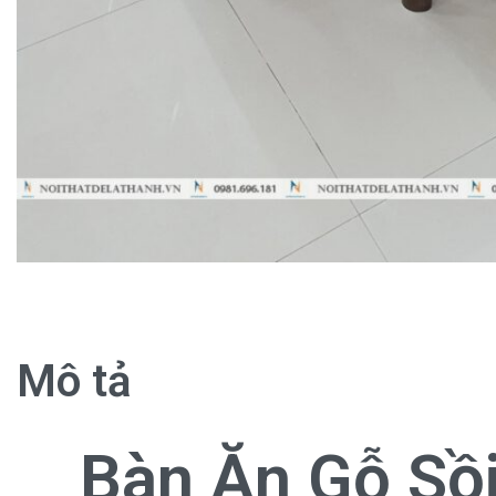
Mô tả
Bàn Ăn Gỗ Sồ