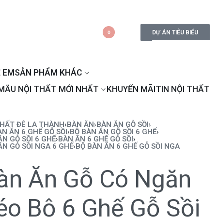
DỰ ÁN TIÊU BIỂU
0
 EM
SẢN PHẨM KHÁC
MẪU NỘI THẤT MỚI NHẤT
KHUYẾN MÃI
TIN NỘI THẤT
THẤT ĐÊ LA THÀNH
›
BÀN ĂN
›
BÀN ĂN GỖ SỒI
›
ÀN ĂN 6 GHẾ GỖ SỒI
›
BỘ BÀN ĂN GỖ SỒI 6 GHẾ
›
ĂN GỖ SỒI 6 GHẾ
›
BÀN ĂN 6 GHẾ GỖ SỒI
›
ĂN GỖ SỒI NGA 6 GHẾ
›
BỘ BÀN ĂN 6 GHẾ GỖ SỒI NGA
àn Ăn Gỗ Có Ngăn
éo Bộ 6 Ghế Gỗ Sồi