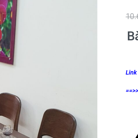
10.
B
Link
==>