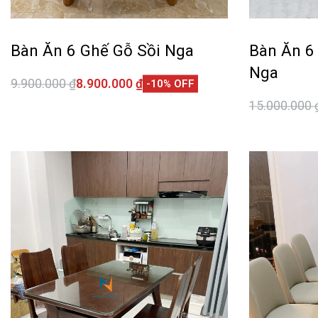
Bàn Ăn 6 Ghế Gỗ Sồi Nga
Bàn Ăn 6
Nga
9.900.000
₫
8.900.000
₫
-10% OFF
Thêm vào giỏ hàng
15.000.000
QUICKVIEW
Thêm vào 