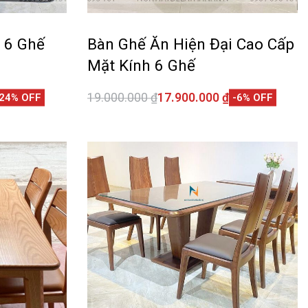
 6 Ghế
Bàn Ghế Ăn Hiện Đại Cao Cấp
Mặt Kính 6 Ghế
19.000.000
₫
17.900.000
₫
-24% OFF
-6% OFF
Thêm vào giỏ hàng
CKVIEW
QUICKVIEW