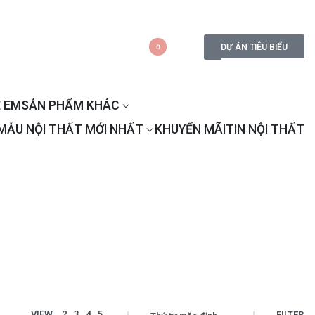
DỰ ÁN TIÊU BIỂU
0
 EM
SẢN PHẨM KHÁC
MẪU NỘI THẤT MỚI NHẤT
KHUYẾN MÃI
TIN NỘI THẤT
VIEW
2
3
4
5
FILTER