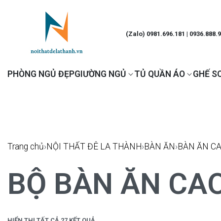
(Zalo) 0981.696.181 | 0936.888.
PHÒNG NGỦ ĐẸP
GIƯỜNG NGỦ
TỦ QUẦN ÁO
GHẾ S
Trang chủ
›
NỘI THẤT ĐÊ LA THÀNH
›
BÀN ĂN
›
BÀN ĂN C
BỘ BÀN ĂN CA
HIỂN THỊ TẤT CẢ 27 KẾT QUẢ