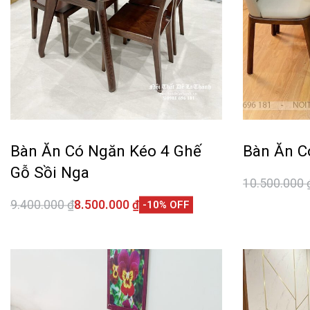
Bàn Ăn Có Ngăn Kéo 4 Ghế
Bàn Ăn C
Gỗ Sồi Nga
10.500.000
Thêm vào 
9.400.000
₫
8.500.000
₫
-10% OFF
Thêm vào giỏ hàng
QUICKVIEW