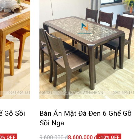
ế Gỗ Sồi
Bàn Ăn Mặt Đá Đen 6 Ghế Gỗ
Sồi Nga
9.600.000
₫
8.600.000
₫
0% OFF
-10% OFF