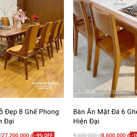
ỗ Đẹp 8 Ghế Phong
Bàn Ăn Mặt Đá 6 Gh
n Đại
Hiện Đại
₫
27.200.000
₫
9.600.000
₫
8.600.000
₫
-9% OFF
-1