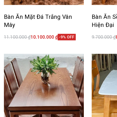
Bàn Ăn Mặt Đá Trắng Vân
Bàn Ăn S
Mây
Hiện Đại
11.100.000
₫
10.100.000
₫
9.700.000
₫
-9% OFF
Thêm vào giỏ hàng
Thêm vào 
QUICKVIEW