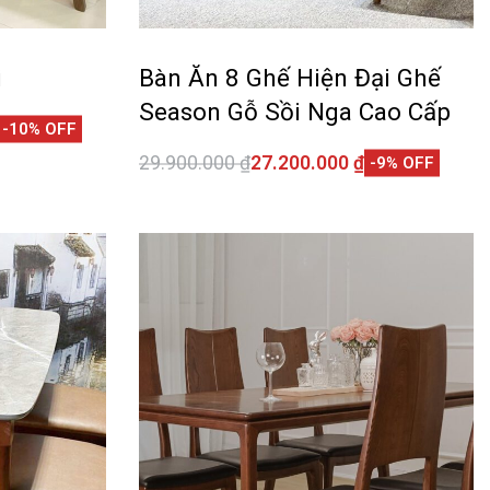
i
Bàn Ăn 8 Ghế Hiện Đại Ghế
Season Gỗ Sồi Nga Cao Cấp
-10% OFF
29.900.000
₫
27.200.000
₫
-9% OFF
CKVIEW
Thêm vào giỏ hàng
QUICKVIEW