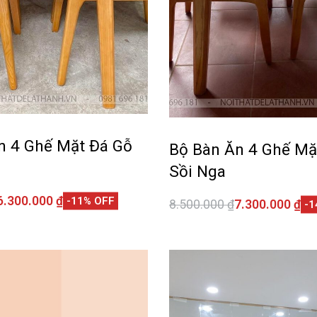
n 4 Ghế Mặt Đá Gỗ
Bộ Bàn Ăn 4 Ghế Mặ
Sồi Nga
6.300.000
₫
-11% OFF
8.500.000
₫
7.300.000
₫
-1
giỏ hàng
Thêm vào giỏ hàng
QUICKVIEW
QUI