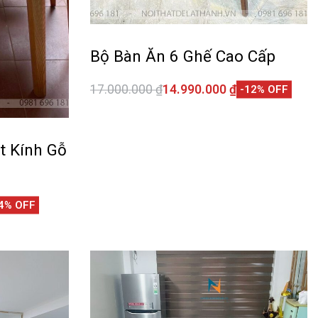
Bộ Bàn Ăn 6 Ghế Cao Cấp
17.000.000
₫
14.990.000
₫
-12% OFF
Thêm vào giỏ hàng
QUICKVIEW
t Kính Gỗ
4% OFF
CKVIEW