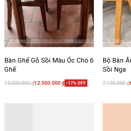
Bộ Bàn Ă
Bàn Ghế Gỗ Sồi Màu Óc Chó 6
Sồi Nga
Ghế
7.100.000
₫
15.000.000
₫
12.500.000
₫
-17% OFF
Thêm vào 
Thêm vào giỏ hàng
QUICKVIEW