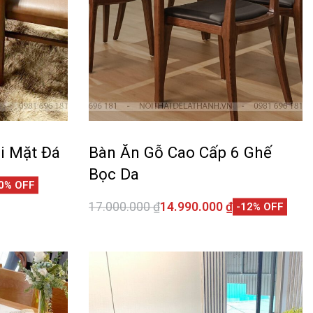
i Mặt Đá
Bàn Ăn Gỗ Cao Cấp 6 Ghế
Bọc Da
0% OFF
17.000.000
₫
14.990.000
₫
-12% OFF
CKVIEW
Thêm vào giỏ hàng
QUICKVIEW