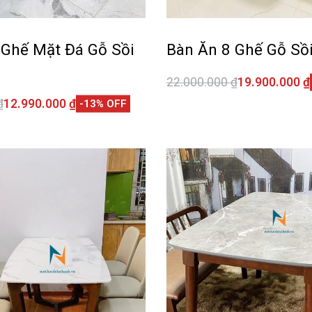
 Ghế Mặt Đá Gỗ Sồi
Bàn Ăn 8 Ghế Gỗ Sồ
22.000.000
₫
19.900.000
₫
Thêm vào giỏ hàng
₫
12.990.000
₫
-13% OFF
QUI
giỏ hàng
QUICKVIEW