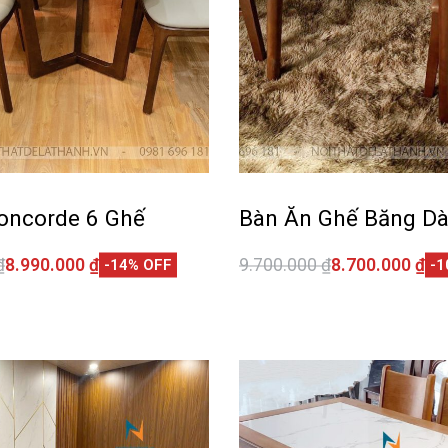
oncorde 6 Ghế
Bàn Ăn Ghế Băng Dà
₫
8.990.000
₫
9.700.000
₫
8.700.000
₫
-14% OFF
-1
giỏ hàng
Thêm vào giỏ hàng
QUICKVIEW
QUI