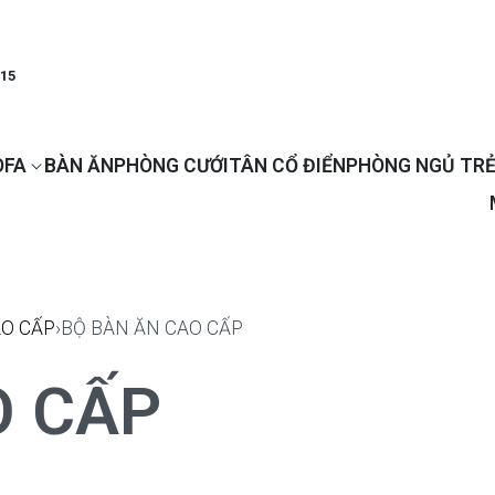
915
OFA
BÀN ĂN
PHÒNG CƯỚI
TÂN CỔ ĐIỂN
PHÒNG NGỦ TRẺ
AO CẤP
›
BỘ BÀN ĂN CAO CẤP
O CẤP