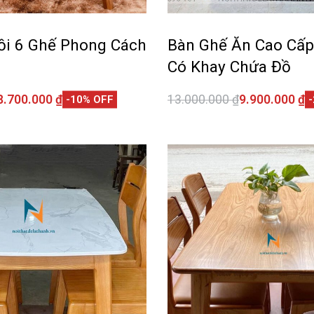
ồi 6 Ghế Phong Cách
Bàn Ghế Ăn Cao Cấp
Có Khay Chứa Đồ
8.700.000
₫
13.000.000
₫
9.900.000
₫
-10% OFF
giỏ hàng
Thêm vào giỏ hàng
QUICKVIEW
QUI