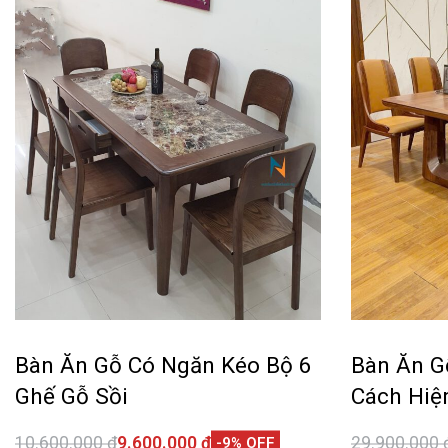
Bàn Ăn Gỗ Có Ngăn Kéo Bộ 6
Bàn Ăn G
Ghế Gỗ Sồi
Cách Hiệ
10.600.000
₫
9.600.000
₫
29.900.000
-9% OFF