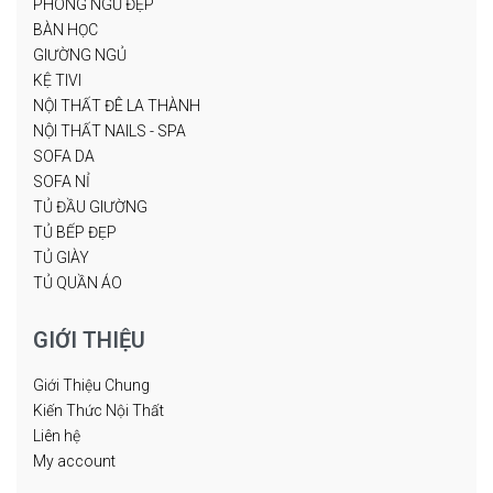
PHÒNG NGỦ ĐẸP
BÀN HỌC
GIƯỜNG NGỦ
KỆ TIVI
NỘI THẤT ĐÊ LA THÀNH
NỘI THẤT NAILS - SPA
SOFA DA
SOFA NỈ
TỦ ĐẦU GIƯỜNG
TỦ BẾP ĐẸP
TỦ GIÀY
TỦ QUẦN ÁO
GIỚI THIỆU
Giới Thiệu Chung
Kiến Thức Nội Thất
Liên hệ
My account