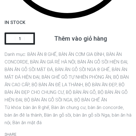
IN STOCK
Thêm vào giỏ hàng
Danh mục:
BÀN ĂN 8 GHẾ
,
BÀN ĂN CƠM GIA ĐÌNH
,
BÀN ĂN
CONCORDE
,
BÀN ĂN GIÁ RẺ HÀ NỘI
,
BÀN ĂN GỖ SỒI HIỆN ĐẠI
,
BÀN ĂN GỖ SỒI MẶT ĐÁ
,
BÀN ĂN GỖ SỒI NGA 8 GHẾ
,
BÀN ĂN
MẶT ĐÁ HIỆN ĐẠI
,
BÀN GHẾ GỖ TỰ NHIÊN PHÒNG ĂN
,
BỘ BÀN
ĂN CAO CẤP
,
BỘ BÀN ĂN ĐÊ LA THÀNH
,
BỘ BÀN ĂN ĐẸP
,
BỘ
BÀN ĂN ĐẸP CHO CHUNG CƯ
,
BỘ BÀN ĂN GỖ
,
BỘ BÀN ĂN GỖ
HIỆN ĐẠI
,
BỘ BÀN ĂN GỖ SỒI NGA
,
BỘ BÀN GHẾ ĂN
Từ khóa:
bàn ăn 8 ghế
,
Bàn ăn chung cư
,
bàn ăn concorde
,
bàn ăn đê la thành
,
Bàn ăn gỗ sồi
,
bàn ăn gỗ sồi Nga
,
bàn ăn hà
nội
,
Bàn ăn mặt đá
SHARE