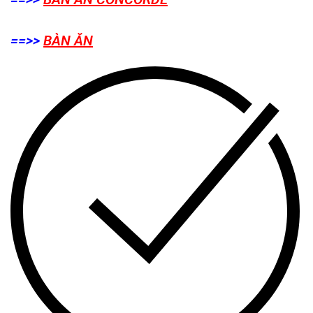
==>>
BÀN ĂN