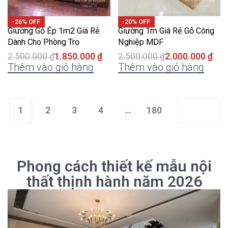
-26% OFF
-20% OFF
Giường Gỗ Ép 1m2 Giá Rẻ
Giường 1m Giá Rẻ Gỗ Công
Dành Cho Phòng Trọ
Nghiệp MDF
2.500.000
₫
1.850.000
₫
2.500.000
₫
2.000.000
₫
Thêm vào giỏ hàng
Thêm vào giỏ hàng
1
2
3
4
…
180
Phong cách thiết kế mẫu nội
thất thịnh hành năm 2026