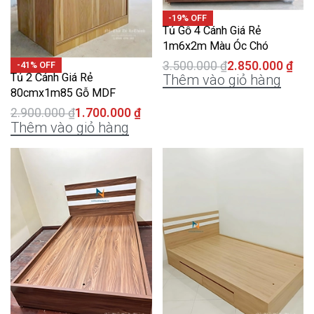
-19% OFF
Tủ Gỗ 4 Cánh Giá Rẻ
1m6x2m Màu Óc Chó
3.500.000
₫
2.850.000
₫
-41% OFF
Tủ 2 Cánh Giá Rẻ
Thêm vào giỏ hàng
80cmx1m85 Gỗ MDF
2.900.000
₫
1.700.000
₫
Thêm vào giỏ hàng