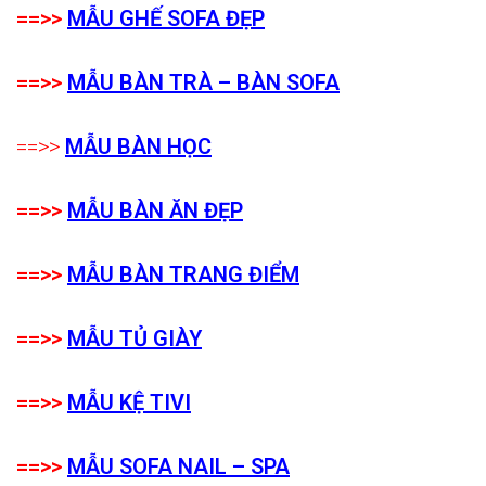
==>>
MẪU GHẾ SOFA ĐẸP
==>>
MẪU BÀN TRÀ – BÀN SOFA
==>>
MẪU BÀN HỌC
==>>
MẪU BÀN ĂN ĐẸP
==>>
MẪU BÀN TRANG ĐIỂM
==>>
MẪU TỦ GIÀY
==>>
MẪU KỆ TIVI
==>>
MẪU SOFA NAIL – SPA