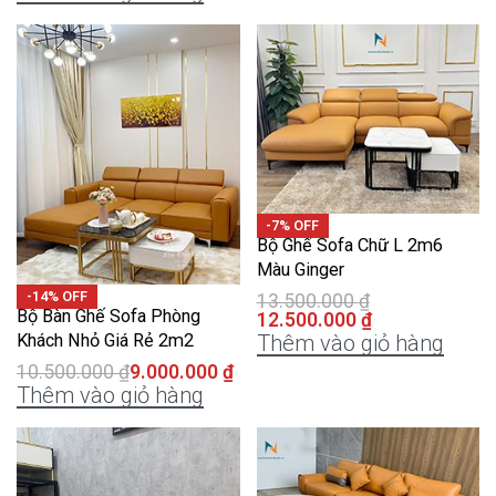
-7% OFF
Bộ Ghế Sofa Chữ L 2m6
Màu Ginger
-14% OFF
13.500.000
₫
Bộ Bàn Ghế Sofa Phòng
12.500.000
₫
Thêm vào giỏ hàng
Khách Nhỏ Giá Rẻ 2m2
10.500.000
₫
9.000.000
₫
Thêm vào giỏ hàng