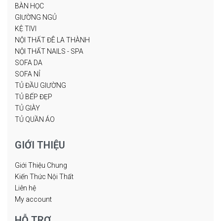
BÀN HỌC
GIƯỜNG NGỦ
KỆ TIVI
NỘI THẤT ĐÊ LA THÀNH
NỘI THẤT NAILS - SPA
SOFA DA
SOFA NỈ
TỦ ĐẦU GIƯỜNG
TỦ BẾP ĐẸP
TỦ GIÀY
TỦ QUẦN ÁO
GIỚI THIỆU
Giới Thiệu Chung
Kiến Thức Nội Thất
Liên hệ
My account
HỖ TRỢ