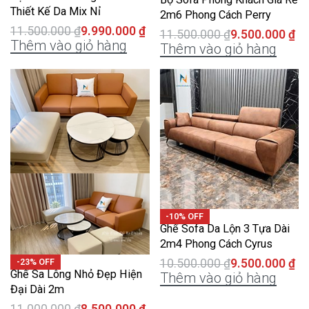
Thiết Kế Da Mix Nỉ
2m6 Phong Cách Perry
11.500.000
₫
9.990.000
₫
11.500.000
₫
9.500.000
₫
Thêm vào giỏ hàng
Thêm vào giỏ hàng
-10% OFF
Ghế Sofa Da Lộn 3 Tựa Dài
2m4 Phong Cách Cyrus
-23% OFF
10.500.000
₫
9.500.000
₫
Ghế Sa Lông Nhỏ Đẹp Hiện
Thêm vào giỏ hàng
Đại Dài 2m
11.000.000
₫
8.500.000
₫