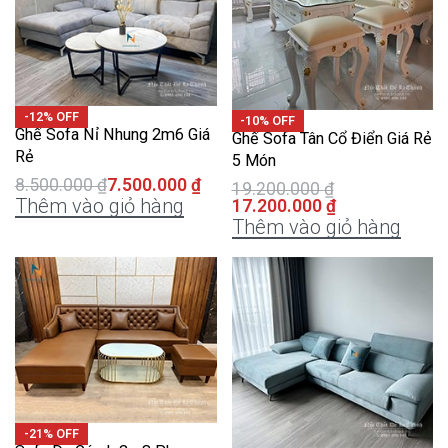
-12% OFF
-10% OFF
Ghế Sofa Nỉ Nhung 2m6 Giá
Ghế Sofa Tân Cổ Điển Giá Rẻ
Rẻ
5 Món
8.500.000
₫
7.500.000
₫
19.200.000
₫
Thêm vào giỏ hàng
17.200.000
₫
Thêm vào giỏ hàng
-21% OFF