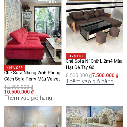
-12% OFF
Ghế Sofa Nỉ Chữ L 2m4 Màu
Hạt Dẻ Tay Gỗ
-16% OFF
Ghế Sofa Nhung 2m6 Phong
8.500.000
₫
7.500.000
₫
Cách Sofa Perry Màu Velvet
Thêm vào giỏ hàng
12.500.000
₫
10.500.000
₫
Thêm vào giỏ hàng