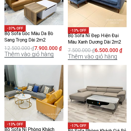
-37% OFF
-13% OFF
Bộ Sofa Góc Màu Da Bò
Bộ Sofa Nỉ Đẹp Hiện Đại
Sang Trọng Dài 2m2
Màu Xanh Dương Dài 2m2
12.500.000
₫
7.900.000
₫
7.500.000
₫
6.500.000
₫
Thêm vào giỏ hàng
Thêm vào giỏ hàng
-13% OFF
-17% OFF
Bộ Sofa Nỉ Phòng Khách
Bộ Sofa Phòng Khách Giá Rẻ