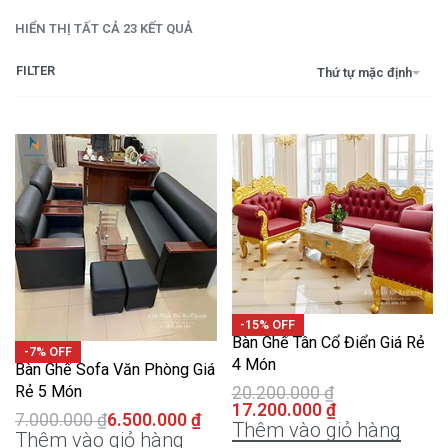
HIỂN THỊ TẤT CẢ 23 KẾT QUẢ
FILTER
Thứ tự mặc định
-15% OFF
Bàn Ghế Tân Cổ Điển Giá Rẻ
-7% OFF
4 Món
Bàn Ghế Sofa Văn Phòng Giá
Rẻ 5 Món
20.200.000
₫
17.200.000
₫
7.000.000
₫
6.500.000
₫
Thêm vào giỏ hàng
Thêm vào giỏ hàng