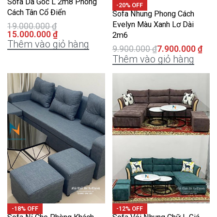
Sofa Da Góc L 2m8 Phong
-20% OFF
Cách Tân Cổ Điển
Sofa Nhung Phong Cách
Evelyn Màu Xanh Lơ Dài
19.000.000
₫
15.000.000
₫
2m6
Thêm vào giỏ hàng
9.900.000
₫
7.900.000
₫
Thêm vào giỏ hàng
-18% OFF
-12% OFF