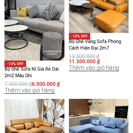
-15% OFF
Bộ Ghế Văng Sofa Phong
Cách Hiện Đại 2m7
13.500.000
₫
11.500.000
₫
-13% OFF
Thêm vào giỏ hàng
Bộ Ghế Sofa Nỉ Giá Rẻ Dài
2m2 Màu Ghi
7.500.000
₫
6.500.000
₫
Thêm vào giỏ hàng