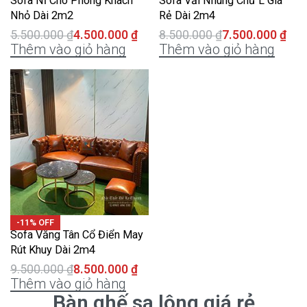
Sofa Nỉ Cho Phòng Khách
Sofa Vải Nhung Chữ L Giá
Nhỏ Dài 2m2
Rẻ Dài 2m4
5.500.000
₫
4.500.000
₫
8.500.000
₫
7.500.000
₫
Thêm vào giỏ hàng
Thêm vào giỏ hàng
-11% OFF
Sofa Văng Tân Cổ Điển May
Rút Khuy Dài 2m4
9.500.000
₫
8.500.000
₫
Thêm vào giỏ hàng
Bàn ghế sa lông giá rẻ