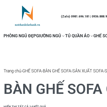
(Zalo) 0981.696.181 | 0936.888.
PHÒNG NGỦ ĐẸP
GIƯỜNG NGỦ
TỦ QUẦN ÁO
GHẾ S
Trang chủ
›
GHẾ SOFA
›
BÀN GHẾ SOFA
›
SẢN XUẤT SOFA
›
BÀN GHẾ SOFA
HIỂN THỊ TẤT CẢ 14 KẾT QUẢ