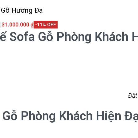
 Gỗ Hương Đá
₫
31.000.000
₫
-11% OFF
giỏ hàng
ế Sofa Gỗ Phòng Khách H
QUICKVIEW
Đặt
 Gỗ Phòng Khách Hiện Đạ