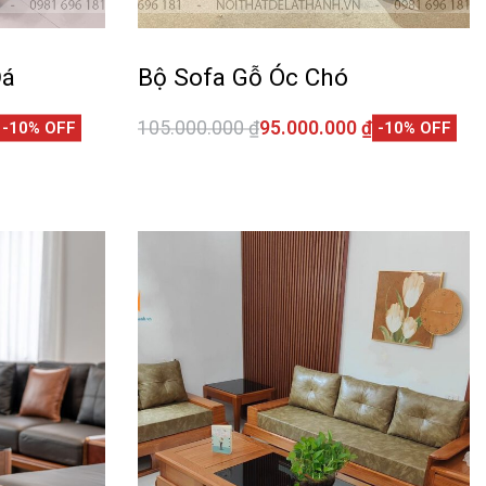
Đá
Bộ Sofa Gỗ Óc Chó
105.000.000
₫
95.000.000
₫
-10% OFF
-10% OFF
Thêm vào giỏ hàng
CKVIEW
QUICKVIEW