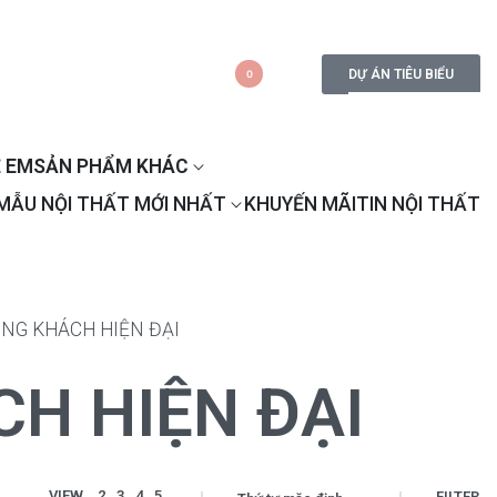
DỰ ÁN TIÊU BIỂU
0
 EM
SẢN PHẨM KHÁC
MẪU NỘI THẤT MỚI NHẤT
KHUYẾN MÃI
TIN NỘI THẤT
NG KHÁCH HIỆN ĐẠI
H HIỆN ĐẠI
VIEW
2
3
4
5
FILTER