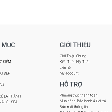
 MỤC
GIỚI THIỆU
Giới Thiệu Chung
G ĐIỂM
Kiến Thức Nội Thất
Liên hệ
Ủ ĐẸP
My account
HỖ TRỢ
GỦ
Phương thức thanh toán
ĐÊ LA THÀNH
Mua hàng, Bảo hành & Đổi trả
AILS - SPA
Bảo mật thông tin