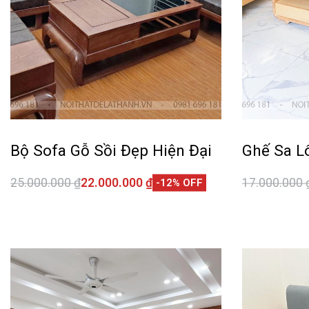
Bộ Sofa Gỗ Sồi Đẹp Hiện Đại
Ghế Sa L
25.000.000
₫
22.000.000
₫
17.000.000
-12% OFF
Thêm vào giỏ hàng
Thêm vào 
QUICKVIEW