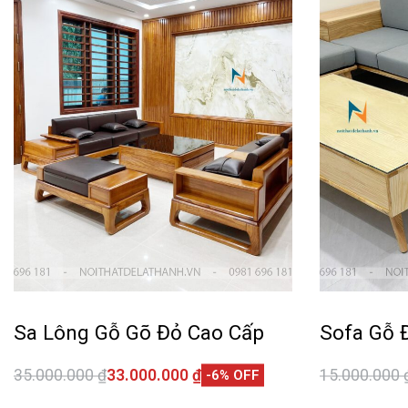
Sa Lông Gỗ Gõ Đỏ Cao Cấp
Sofa Gỗ 
35.000.000
₫
33.000.000
₫
15.000.000
-6% OFF
Thêm vào giỏ hàng
Thêm vào 
QUICKVIEW