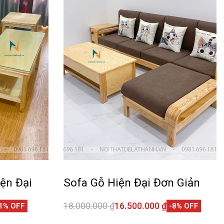
ện Đại
Sofa Gỗ Hiện Đại Đơn Giản
18.000.000
₫
16.500.000
₫
1% OFF
-8% OFF
Thêm vào giỏ hàng
CKVIEW
QUICKVIEW