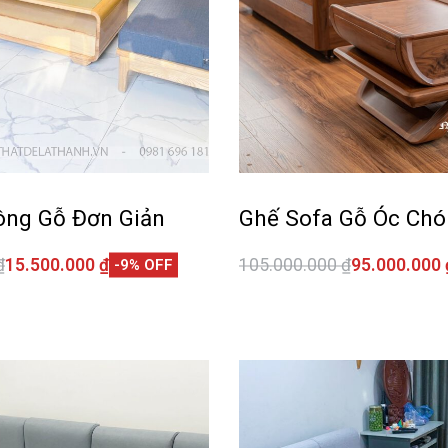
ông Gỗ Đơn Giản
Ghế Sofa Gỗ Óc Chó
₫
15.500.000
₫
105.000.000
₫
95.000.000
-9% OFF
giỏ hàng
Thêm vào giỏ hàng
QUICKVIEW
QUI