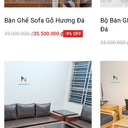
Bàn Ghế Sofa Gỗ Hương Đá
Bộ Bàn G
Đá
39.000.000
₫
35.500.000
₫
-9% OFF
Thêm vào giỏ hàng
35.000.000
QUICKVIEW
Thêm vào 