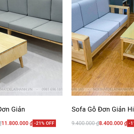
Đơn Giản
Sofa Gỗ Đơn Giản Hi
₫
11.800.000
₫
9.400.000
₫
8.400.000
₫
-21% OFF
-1
giỏ hàng
Thêm vào giỏ hàng
QUICKVIEW
QUI