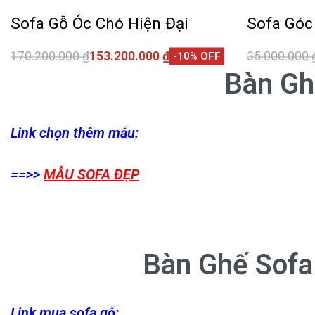
Sofa Gỗ Óc Chó Hiện Đại
Sofa Góc
170.200.000
₫
153.200.000
₫
35.000.000
-10% OFF
Thêm vào giỏ hàng
Thêm vào 
Bàn Gh
QUICKVIEW
Link chọn thêm mẫu:
==>>
MẪU SOFA ĐẸP
Bàn Ghế Sofa
Link mua sofa gỗ: