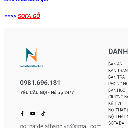
==>>
SOFA GỖ
DANH
BÀN ĂN
BÀN TRAN
BÀN TRÀ
0981.696.181
PHÒNG NG
BÀN HỌC
YÊU CẦU GỌI - Hỗ trợ 24/7
GIƯỜNG N
KỆ TIVI
NỘI THẤT 
NỘI THẤT N
SOFA DA
noithatdelathanh.vn@gmail.com