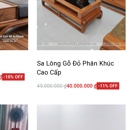
Sa Lông Gỗ Đỏ Phân Khúc
Cao Cấp
₫
-10% OFF
45.000.000
₫
40.000.000
₫
-11% OFF
CKVIEW
Thêm vào giỏ hàng
QUICKVIEW