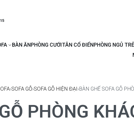
915
OFA
BÀN ĂN
PHÒNG CƯỚI
TÂN CỔ ĐIỂN
PHÒNG NGỦ TRẺ
SOFA
›
SOFA GỖ
›
SOFA GỖ HIỆN ĐẠI
›
BÀN GHẾ SOFA GỖ PHÒ
 GỖ PHÒNG KHÁC