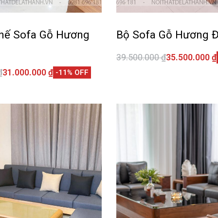
hế Sofa Gỗ Hương
Bộ Sofa Gỗ Hương 
39.500.000
₫
35.500.000
₫
Thêm vào giỏ hàng
₫
31.000.000
₫
-11% OFF
QUI
giỏ hàng
QUICKVIEW