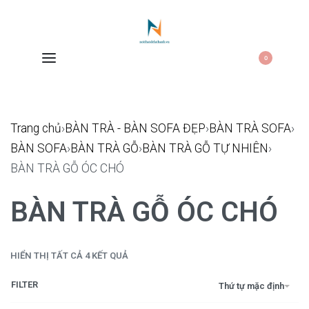
0
Trang chủ
›
BÀN TRÀ - BÀN SOFA ĐẸP
›
BÀN TRÀ SOFA
›
BÀN SOFA
›
BÀN TRÀ GỖ
›
BÀN TRÀ GỖ TỰ NHIÊN
›
BÀN TRÀ GỖ ÓC CHÓ
BÀN TRÀ GỖ ÓC CHÓ
HIỂN THỊ TẤT CẢ 4 KẾT QUẢ
FILTER
Thứ tự mặc định