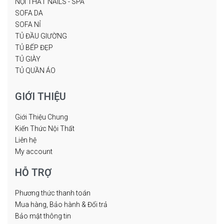
NỘI THẤT NAILS - SPA
SOFA DA
SOFA NỈ
TỦ ĐẦU GIƯỜNG
TỦ BẾP ĐẸP
TỦ GIÀY
TỦ QUẦN ÁO
GIỚI THIỆU
Giới Thiệu Chung
Kiến Thức Nội Thất
Liên hệ
My account
HỖ TRỢ
Phương thức thanh toán
Mua hàng, Bảo hành & Đổi trả
Bảo mật thông tin