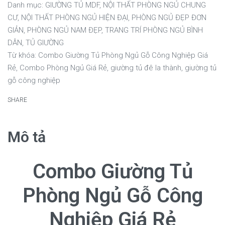
Danh mục:
GIƯỜNG TỦ MDF
,
NỘI THẤT PHÒNG NGỦ CHUNG
CƯ
,
NỘI THẤT PHÒNG NGỦ HIỆN ĐẠI
,
PHÒNG NGỦ ĐẸP ĐƠN
GIẢN
,
PHÒNG NGỦ NAM ĐẸP
,
TRANG TRÍ PHÒNG NGỦ BÌNH
DÂN
,
TỦ GIƯỜNG
Từ khóa:
Combo Giường Tủ Phòng Ngủ Gỗ Công Nghiệp Giá
Rẻ
,
Combo Phòng Ngủ Giá Rẻ
,
giường tủ đê la thành
,
giường tủ
gỗ công nghiệp
SHARE
Mô tả
Combo Giường Tủ
Phòng Ngủ Gỗ Công
Nghiệp Giá Rẻ