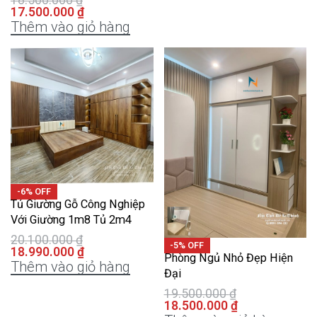
18.500.000
₫
17.500.000
₫
Thêm vào giỏ hàng
-6% OFF
Tủ Giường Gỗ Công Nghiệp
Với Giường 1m8 Tủ 2m4
20.100.000
₫
-5% OFF
18.990.000
₫
Phòng Ngủ Nhỏ Đẹp Hiện
Thêm vào giỏ hàng
Đại
19.500.000
₫
18.500.000
₫