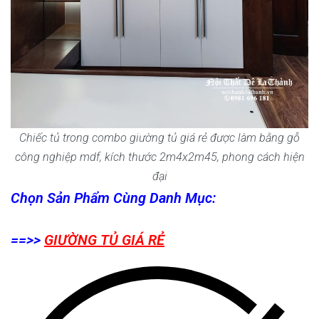
Chiếc tủ trong combo giường tủ giá rẻ được làm bằng gỗ
công nghiệp mdf, kích thước 2m4x2m45, phong cách hiện
đại
Chọn Sản Phẩm Cùng Danh Mục:
==>>
GIƯỜNG TỦ GIÁ RẺ