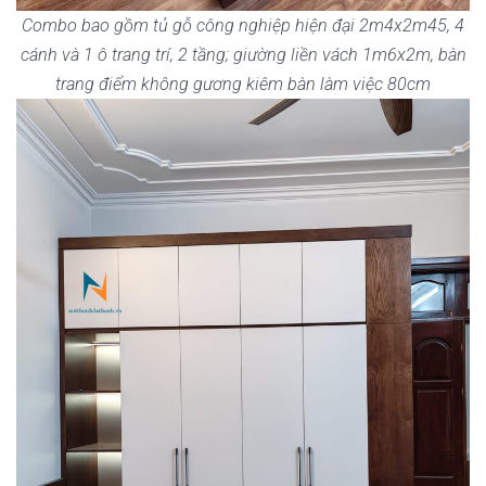
Combo bao gồm tủ gỗ công nghiệp hiện đại 2m4x2m45, 4
cánh và 1 ô trang trí, 2 tầng; giường liền vách 1m6x2m, bàn
trang điểm không gương kiêm bàn làm việc 80cm