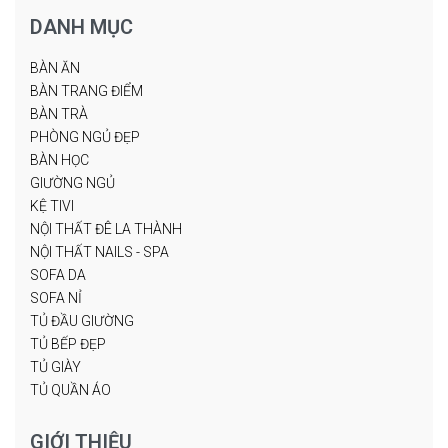
DANH MỤC
BÀN ĂN
BÀN TRANG ĐIỂM
BÀN TRÀ
PHÒNG NGỦ ĐẸP
BÀN HỌC
GIƯỜNG NGỦ
KỆ TIVI
NỘI THẤT ĐÊ LA THÀNH
NỘI THẤT NAILS - SPA
SOFA DA
SOFA NỈ
TỦ ĐẦU GIƯỜNG
TỦ BẾP ĐẸP
TỦ GIÀY
TỦ QUẦN ÁO
GIỚI THIỆU