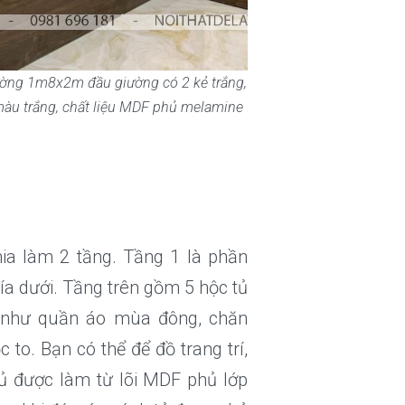
iường 1m8x2m đầu giường có 2 kẻ trắng,
àu trắng, chất liệu MDF phủ melamine
a làm 2 tầng. Tầng 1 là phần
ía dưới. Tầng trên gồm 5 hộc tủ
ết như quần áo mùa đông, chăn
 to. Bạn có thể để đồ trang trí,
ủ được làm từ lõi MDF phủ lớp