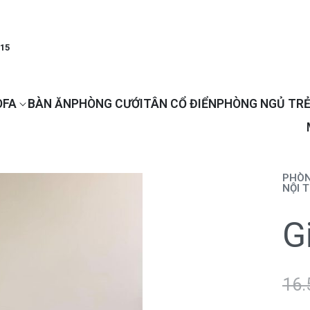
915
OFA
BÀN ĂN
PHÒNG CƯỚI
TÂN CỔ ĐIỂN
PHÒNG NGỦ TRẺ
PHÒN
NỘI 
G
16.