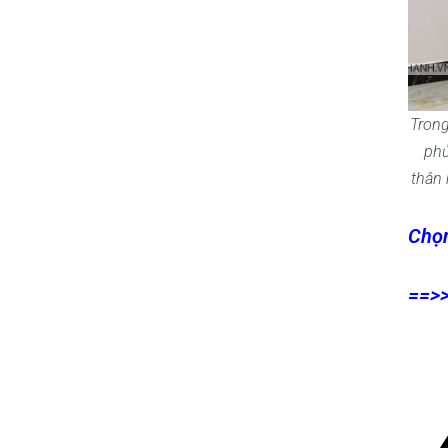
Trong
phủ
thân 
Chọ
==>