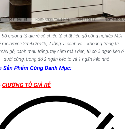
 bộ giường tủ giá rẻ có chiếc tủ chất liệu gỗ công nghiệp MDF
 melamine 2m4x2m45, 2 tầng, 5 cánh và 1 khoang trang trí,
màu gỗ, cánh màu trắng, tay cầm màu đen, tủ có 3 ngăn kéo ở
dưới cùng, trong đó 2 ngăn kéo to và 1 ngăn kéo nhỏ
n Sản Phẩm Cùng Danh Mục:
>
GIƯỜNG TỦ GIÁ RẺ