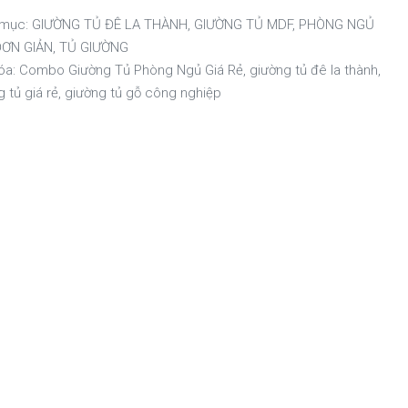
 mục:
GIƯỜNG TỦ ĐÊ LA THÀNH
,
GIƯỜNG TỦ MDF
,
PHÒNG NGỦ
ĐƠN GIẢN
,
TỦ GIƯỜNG
óa:
Combo Giường Tủ Phòng Ngủ Giá Rẻ
,
giường tủ đê la thành
,
 tủ giá rẻ
,
giường tủ gỗ công nghiệp