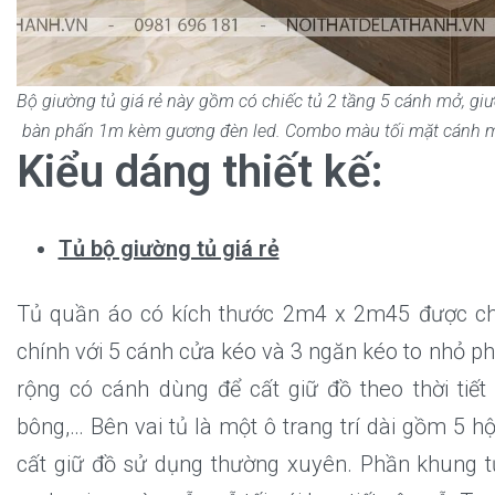
Bộ giường tủ giá rẻ này gồm có chiếc tủ 2 tầng 5 cánh mở, g
bàn phấn 1m kèm gương đèn led. Combo màu tối mặt cánh m
Kiểu dáng thiết kế:
Tủ bộ giường tủ giá rẻ
Tủ quần áo có kích thước 2m4 x 2m45 được chi
chính với 5 cánh cửa kéo và 3 ngăn kéo to nhỏ ph
rộng có cánh dùng để cất giữ đồ theo thời ti
bông,… Bên vai tủ là một ô trang trí dài gồm 5 hộc
cất giữ đồ sử dụng thường xuyên. Phần khung t