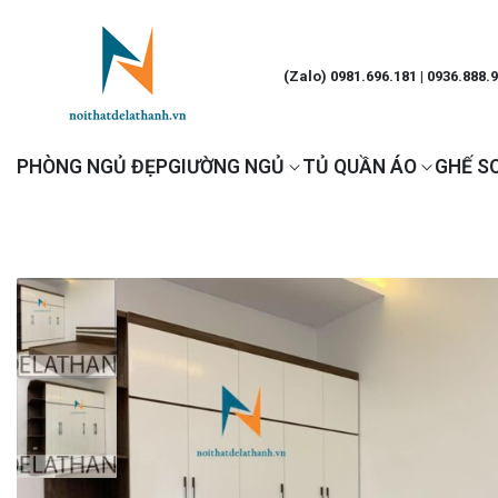
(Zalo) 0981.696.181 | 0936.888.
PHÒNG NGỦ ĐẸP
GIƯỜNG NGỦ
TỦ QUẦN ÁO
GHẾ S