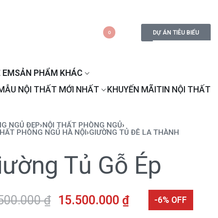
DỰ ÁN TIÊU BIỂU
0
 EM
SẢN PHẨM KHÁC
MẪU NỘI THẤT MỚI NHẤT
KHUYẾN MÃI
TIN NỘI THẤT
G NGỦ ĐẸP
›
NỘI THẤT PHÒNG NGỦ
›
THẤT PHÒNG NGỦ HÀ NỘI
›
GIƯỜNG TỦ ĐÊ LA THÀNH
iường Tủ Gỗ Ép
500.000
₫
15.500.000
₫
-6% OFF