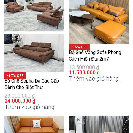
-15% OFF
Bộ Ghế Văng Sofa Phong
Cách Hiện Đại 2m7
13.500.000
₫
11.500.000
₫
-17% OFF
Thêm vào giỏ hàng
Bộ Ghế Sopha Da Cao Cấp
Dành Cho Biệt Thự
29.000.000
₫
24.000.000
₫
Thêm vào giỏ hàng