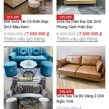
-21% OFF
-12% OFF
Ghế Sofa Tân Cổ Điển Đẹp
Sofa Da Hiện Đại Dài 2m2
2m3 Màu Kem
Phong Cách Hiện Đại
9.500.000
₫
7.500.000
₫
8.500.000
₫
7.500.000
₫
Thêm vào giỏ hàng
Thêm vào giỏ hàng
-24% OFF
Sofa Nâu Da Bò Văng 2 Chỗ
Ngồi 1m6
25.000.000
₫