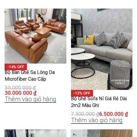
-14% OFF
Bộ Bàn Ghế Sa Lông Da
Microfiber Cao Cấp
35.000.000
₫
30.000.000
₫
-13% OFF
Thêm vào giỏ hàng
Bộ Ghế Sofa Nỉ Giá Rẻ Dài
2m2 Màu Ghi
7.500.000
₫
6.500.000
₫
Thêm vào giỏ hàng