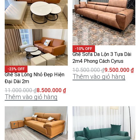
-10% OFF
Ghế Sofa Da Lộn 3 Tựa Dài
2m4 Phong Cách Cyrus
-23% OFF
10.500.000
₫
9.500.000
₫
Ghế Sa Lông Nhỏ Đẹp Hiện
Thêm vào giỏ hàng
Đại Dài 2m
11.000.000
₫
8.500.000
₫
Thêm vào giỏ hàng