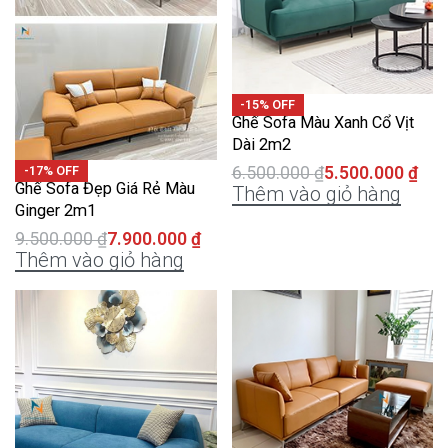
-15% OFF
Ghế Sofa Màu Xanh Cổ Vịt
Dài 2m2
6.500.000
₫
5.500.000
₫
-17% OFF
Ghế Sofa Đẹp Giá Rẻ Màu
Thêm vào giỏ hàng
Ginger 2m1
9.500.000
₫
7.900.000
₫
Thêm vào giỏ hàng