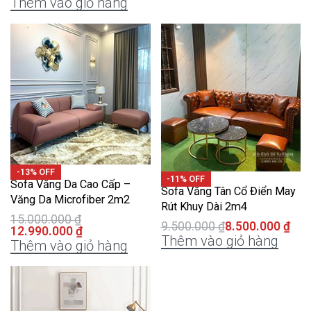
Thêm vào giỏ hàng
-13% OFF
-11% OFF
Sofa Văng Da Cao Cấp –
Sofa Văng Tân Cổ Điển May
Văng Da Microfiber 2m2
Rút Khuy Dài 2m4
15.000.000
₫
9.500.000
₫
8.500.000
₫
12.990.000
₫
Thêm vào giỏ hàng
Thêm vào giỏ hàng