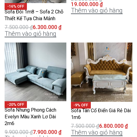
19.000.000
₫
-16% OFF
Thêm vào giỏ hàng
Sofa Đôi 1m8 – Sofa 2 Chỗ
Thiết Kế Tựa Chia Mảnh
7.500.000
₫
6.300.000
₫
Thêm vào giỏ hàng
-20% OFF
-9% OFF
Sofa Nhung Phong Cách
Sofa Tân Cổ Điển Giá Rẻ Dài
Evelyn Màu Xanh Lơ Dài
1m6
2m6
7.500.000
₫
6.800.000
₫
Thêm vào giỏ hàng
9.900.000
₫
7.900.000
₫