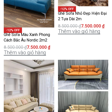
-12% OFF
Ghế Sofa Nhỏ Đẹp Hiện Đại
2 Tựa Dài 2m
8.500.000
₫
7.500.000
₫
Thêm vào giỏ hàng
-12% OFF
Ghế Sofa Màu Xanh Phong
Cách Bắc Âu Nordic 2m2
8.500.000
₫
7.500.000
₫
Thêm vào giỏ hàng