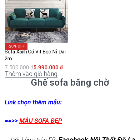
-20% OFF
Sofa Xanh Cổ Vịt Bọc Nỉ Dài
2m
7.500.000
₫
5.990.000
₫
Thêm vào giỏ hàng
Ghế sofa băng chờ
Link chọn thêm mẫu:
==>>
MẪU SOFA ĐẸP
Facebook Nội Thất Đê La
Đặt hàng trên FB: