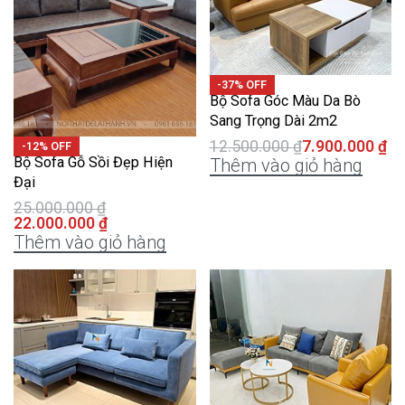
-37% OFF
Bộ Sofa Góc Màu Da Bò
Sang Trọng Dài 2m2
12.500.000
₫
7.900.000
₫
-12% OFF
Bộ Sofa Gỗ Sồi Đẹp Hiện
Thêm vào giỏ hàng
Đại
25.000.000
₫
22.000.000
₫
Thêm vào giỏ hàng