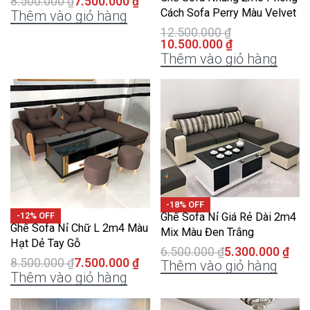
8.500.000
₫
7.500.000
₫
Cách Sofa Perry Màu Velvet
Thêm vào giỏ hàng
12.500.000
₫
10.500.000
₫
Thêm vào giỏ hàng
-18% OFF
Ghế Sofa Nỉ Giá Rẻ Dài 2m4
-12% OFF
Ghế Sofa Nỉ Chữ L 2m4 Màu
Mix Màu Đen Trắng
Hạt Dẻ Tay Gỗ
6.500.000
₫
5.300.000
₫
8.500.000
₫
7.500.000
₫
Thêm vào giỏ hàng
Thêm vào giỏ hàng