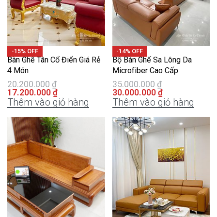
-15% OFF
-14% OFF
Bàn Ghế Tân Cổ Điển Giá Rẻ
Bộ Bàn Ghế Sa Lông Da
4 Món
Microfiber Cao Cấp
20.200.000
₫
35.000.000
₫
17.200.000
₫
30.000.000
₫
Thêm vào giỏ hàng
Thêm vào giỏ hàng