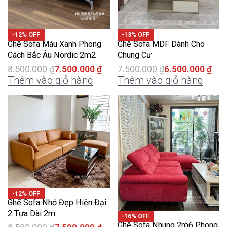
-12% OFF
-13% OFF
Ghế Sofa Màu Xanh Phong
Ghế Sofa MDF Dành Cho
Cách Bắc Âu Nordic 2m2
Chung Cư
8.500.000
₫
7.500.000
₫
7.500.000
₫
6.500.000
₫
Thêm vào giỏ hàng
Thêm vào giỏ hàng
-12% OFF
Ghế Sofa Nhỏ Đẹp Hiện Đại
2 Tựa Dài 2m
-16% OFF
Ghế Sofa Nhung 2m6 Phong