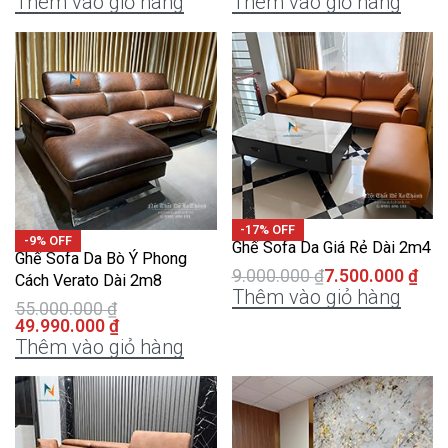
Thêm vào giỏ hàng
Thêm vào giỏ hàng
-17% OFF
-9% OFF
Ghế Sofa Da Giá Rẻ Dài 2m4
Ghế Sofa Da Bò Ý Phong
9.000.000
₫
7.500.000
₫
Cách Verato Dài 2m8
Thêm vào giỏ hàng
55.000.000
₫
49.990.000
₫
Thêm vào giỏ hàng