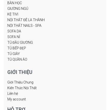
BÀN HỌC
GIƯỜNG NGỦ
KỆ TIVI
NỘI THẤT ĐÊ LA THÀNH
NỘI THẤT NAILS - SPA
SOFA DA
SOFA NỈ
TỦ ĐẦU GIƯỜNG
TỦ BẾP ĐẸP
TỦ GIÀY
TỦ QUẦN ÁO
GIỚI THIỆU
Giới Thiệu Chung
Kiến Thức Nội Thất
Liên hệ
My account
HỖ TRỢ