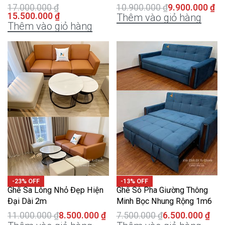
17.000.000
₫
10.900.000
₫
9.900.000
₫
15.500.000
₫
Thêm vào giỏ hàng
Thêm vào giỏ hàng
-23% OFF
-13% OFF
Ghế Sa Lông Nhỏ Đẹp Hiện
Ghế Sô Pha Giường Thông
Đại Dài 2m
Minh Bọc Nhung Rộng 1m6
11.000.000
₫
8.500.000
₫
7.500.000
₫
6.500.000
₫