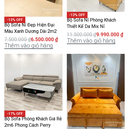
-13% OFF
Bộ Sofa Nỉ Phòng Khách
-13% OFF
Bộ Sofa Nỉ Đẹp Hiện Đại
Thiết Kế Da Mix Nỉ
Màu Xanh Dương Dài 2m2
11.500.000
₫
9.990.000
₫
7.500.000
₫
6.500.000
₫
Thêm vào giỏ hàng
Thêm vào giỏ hàng
-17% OFF
Bộ Sofa Phòng Khách Giá Rẻ
2m6 Phong Cách Perry