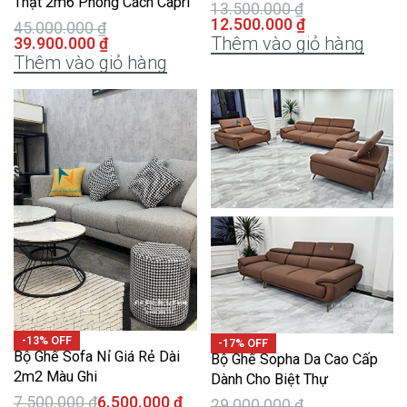
Thật 2m6 Phong Cách Capri
13.500.000
₫
12.500.000
₫
45.000.000
₫
Thêm vào giỏ hàng
39.900.000
₫
Thêm vào giỏ hàng
-13% OFF
-17% OFF
Bộ Ghế Sofa Nỉ Giá Rẻ Dài
Bộ Ghế Sopha Da Cao Cấp
2m2 Màu Ghi
Dành Cho Biệt Thự
7.500.000
₫
6.500.000
₫
29.000.000
₫