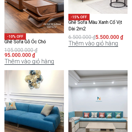
-15% OFF
Ghế Sofa Màu Xanh Cổ Vịt
Dài 2m2
6.500.000
₫
5.500.000
₫
-10% OFF
Ghế Sofa Gỗ Óc Chó
Thêm vào giỏ hàng
105.000.000
₫
95.000.000
₫
Thêm vào giỏ hàng