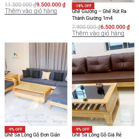
11.500.000
₫
9.500.000
₫
-18% OFF
Thêm vào giỏ hàng
Ghế Giường – Ghế Rút Ra
Thành Giường 1m4
7.900.000
₫
6.500.000
₫
Thêm vào giỏ hàng
-9% OFF
-9% OFF
Ghế Sa Lông Gỗ Đơn Giản
Ghế Sa Lông Gỗ Giá Rẻ