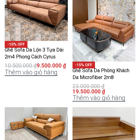
-10% OFF
Ghế Sofa Da Lộn 3 Tựa Dài
2m4 Phong Cách Cyrus
-15% OFF
10.500.000
₫
9.500.000
₫
Ghế Sofa Da Phòng Khách
Thêm vào giỏ hàng
Da Microfiber 2m8
23.000.000
₫
19.500.000
₫
Thêm vào giỏ hàng