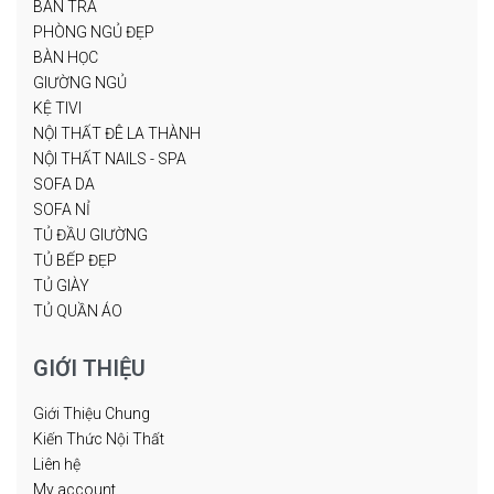
BÀN TRÀ
PHÒNG NGỦ ĐẸP
BÀN HỌC
GIƯỜNG NGỦ
KỆ TIVI
NỘI THẤT ĐÊ LA THÀNH
NỘI THẤT NAILS - SPA
SOFA DA
SOFA NỈ
TỦ ĐẦU GIƯỜNG
TỦ BẾP ĐẸP
TỦ GIÀY
TỦ QUẦN ÁO
GIỚI THIỆU
Giới Thiệu Chung
Kiến Thức Nội Thất
Liên hệ
My account