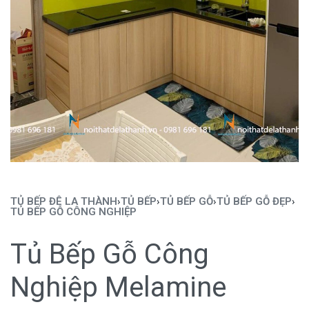
TỦ BẾP ĐÊ LA THÀNH
›
TỦ BẾP
›
TỦ BẾP GỖ
›
TỦ BẾP GỖ ĐẸP
›
TỦ BẾP GỖ CÔNG NGHIỆP
Tủ Bếp Gỗ Công
Nghiệp Melamine