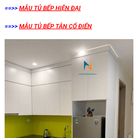
==>>
MẪU TỦ BẾP HIỆN ĐẠI
==>>
MẪU TỦ BẾP TÂN CỔ ĐIỂN