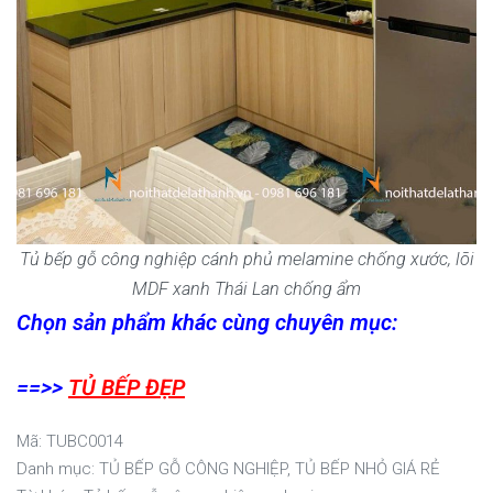
Tủ bếp gỗ công nghiệp cánh phủ melamine chống xước, lõi
MDF xanh Thái Lan chống ẩm
Chọn sản phẩm khác cùng chuyên mục:
==>>
TỦ BẾP ĐẸP
TUBC0014
Danh mục:
TỦ BẾP GỖ CÔNG NGHIỆP
,
TỦ BẾP NHỎ GIÁ RẺ