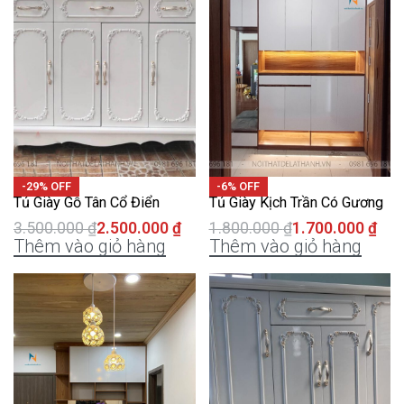
-29% OFF
-6% OFF
Tủ Giày Gỗ Tân Cổ Điển
Tủ Giày Kịch Trần Có Gương
3.500.000
₫
2.500.000
₫
1.800.000
₫
1.700.000
₫
Thêm vào giỏ hàng
Thêm vào giỏ hàng