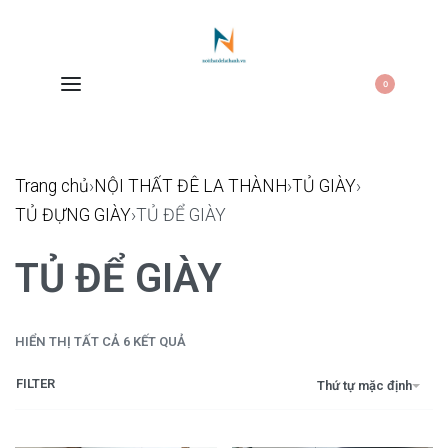
0
Trang chủ
›
NỘI THẤT ĐÊ LA THÀNH
›
TỦ GIÀY
›
TỦ ĐỰNG GIÀY
›
TỦ ĐỂ GIÀY
TỦ ĐỂ GIÀY
HIỂN THỊ TẤT CẢ 6 KẾT QUẢ
FILTER
Thứ tự mặc định