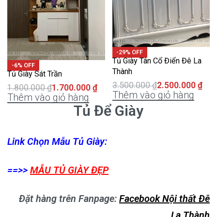
-29% OFF
Tủ Giày Tân Cổ Điển Đê La
-6% OFF
Thành
Tủ Giày Sát Trần
3.500.000
₫
2.500.000
₫
1.800.000
₫
1.700.000
₫
Thêm vào giỏ hàng
Thêm vào giỏ hàng
Tủ Để Giày
Link Chọn Mẫu Tủ Giày:
==>>
MẪU TỦ GIÀY ĐẸP
Đặt hàng trên Fanpage:
Facebook Nội thất Đê
La Thành