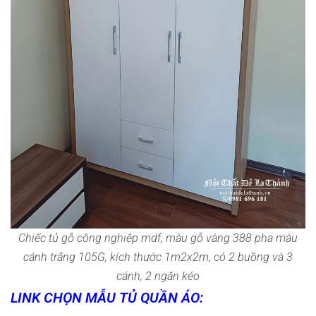
Chiếc tủ gỗ công nghiệp mdf, màu gỗ vàng 388 pha màu
cánh trắng 105G, kích thước 1m2x2m, có 2 buồng và 3
cánh, 2 ngăn kéo
LINK CHỌN MẪU TỦ QUẦN ÁO: