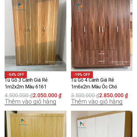
-54% OFF
-19% OFF
Tủ Gỗ 3 Cánh Giá Rẻ
Tủ Gỗ 4 Cánh Giá Rẻ
1m2x2m Màu 6161
1m6x2m Màu Óc Chó
4.500.000
₫
2.050.000
₫
3.500.000
₫
2.850.000
₫
Thêm vào giỏ hàng
Thêm vào giỏ hàng