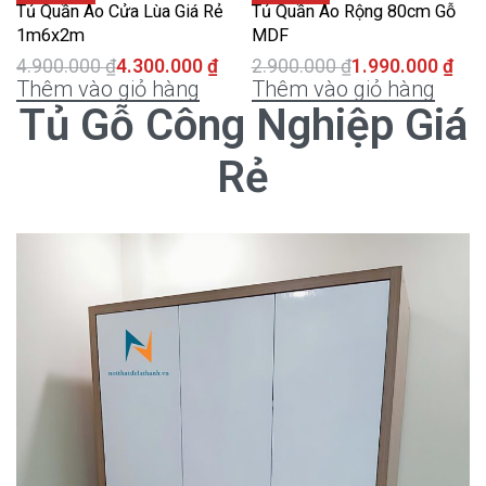
Tủ Quần Áo Cửa Lùa Giá Rẻ
Tủ Quần Áo Rộng 80cm Gỗ
1m6x2m
MDF
4.900.000
₫
4.300.000
₫
2.900.000
₫
1.990.000
₫
Thêm vào giỏ hàng
Thêm vào giỏ hàng
Tủ Gỗ Công Nghiệp Giá
Rẻ