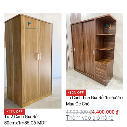
-10% OFF
Tủ Cánh Lùa Giá Rẻ 1m6x2m
Màu Óc Chó
4.900.000
₫
4.400.000
₫
-41% OFF
Tủ 2 Cánh Giá Rẻ
Thêm vào giỏ hàng
80cmx1m85 Gỗ MDF