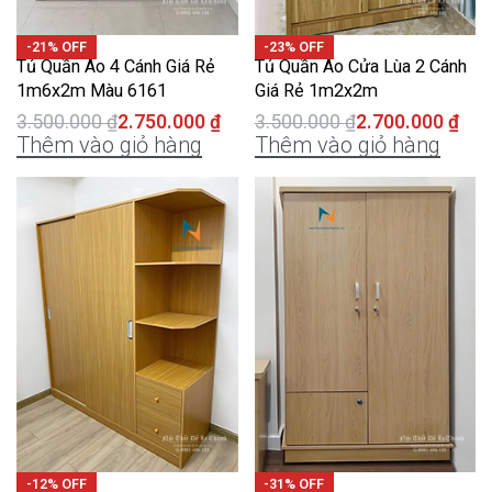
-21% OFF
-23% OFF
Tủ Quần Áo 4 Cánh Giá Rẻ
Tủ Quần Áo Cửa Lùa 2 Cánh
1m6x2m Màu 6161
Giá Rẻ 1m2x2m
3.500.000
₫
2.750.000
₫
3.500.000
₫
2.700.000
₫
Thêm vào giỏ hàng
Thêm vào giỏ hàng
-12% OFF
-31% OFF