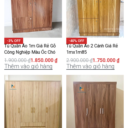
-3% OFF
-40% OFF
Tủ Quần Áo 1m Giá Rẻ Gỗ
Tủ Quần Áo 2 Cánh Giá Rẻ
Công Nghiệp Màu Óc Chó
1mx1m85
1.900.000
₫
1.850.000
₫
2.900.000
₫
1.750.000
₫
Thêm vào giỏ hàng
Thêm vào giỏ hàng