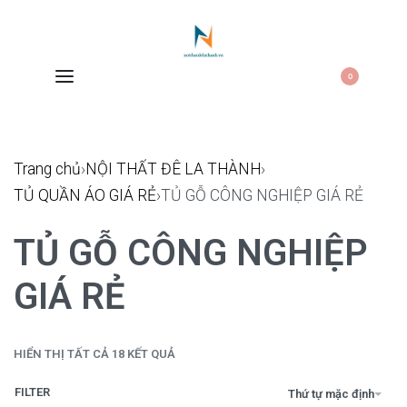
0
Trang chủ
›
NỘI THẤT ĐÊ LA THÀNH
›
TỦ QUẦN ÁO GIÁ RẺ
›
TỦ GỖ CÔNG NGHIỆP GIÁ RẺ
TỦ GỖ CÔNG NGHIỆP
GIÁ RẺ
HIỂN THỊ TẤT CẢ 18 KẾT QUẢ
FILTER
Thứ tự mặc định