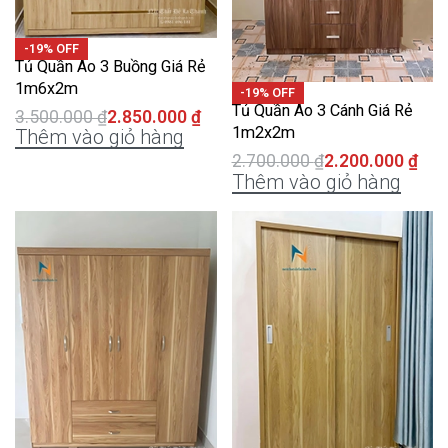
-19% OFF
Tủ Quần Áo 3 Buồng Giá Rẻ
1m6x2m
-19% OFF
Tủ Quần Áo 3 Cánh Giá Rẻ
3.500.000
₫
2.850.000
₫
1m2x2m
Thêm vào giỏ hàng
2.700.000
₫
2.200.000
₫
Thêm vào giỏ hàng