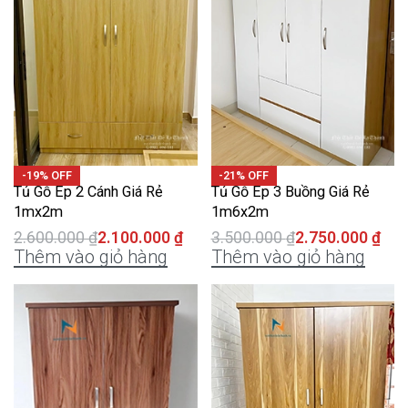
-19% OFF
-21% OFF
Tủ Gỗ Ép 2 Cánh Giá Rẻ
Tủ Gỗ Ép 3 Buồng Giá Rẻ
1mx2m
1m6x2m
2.600.000
₫
2.100.000
₫
3.500.000
₫
2.750.000
₫
Thêm vào giỏ hàng
Thêm vào giỏ hàng