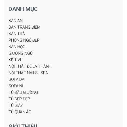
DANH MỤC
BÀN ĂN
BÀN TRANG ĐIỂM
BÀN TRÀ
PHÒNG NGỦ ĐẸP
BÀN HỌC
GIƯỜNG NGỦ
KỆ TIVI
NỘI THẤT ĐÊ LA THÀNH
NỘI THẤT NAILS - SPA
SOFA DA
SOFA NỈ
TỦ ĐẦU GIƯỜNG
TỦ BẾP ĐẸP
TỦ GIÀY
TỦ QUẦN ÁO
GIỚI THIỆU