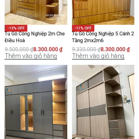
-13% OFF
-11% OFF
Tủ Gỗ Công Nghiệp 2m Che
Tủ Gỗ Công Nghiệp 5 Cánh 2
Điều Hoà
Tầng 2mx2m6
9.500.000
₫
8.300.000
₫
9.330.000
₫
8.300.000
₫
Thêm vào giỏ hàng
Thêm vào giỏ hàng