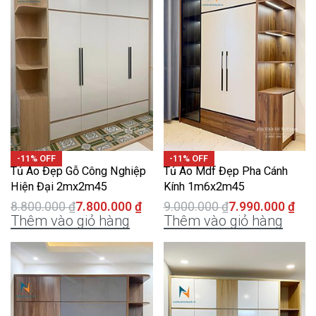
-11% OFF
-11% OFF
Tủ Áo Đẹp Gỗ Công Nghiệp
Tủ Áo Mdf Đẹp Pha Cánh
Hiện Đại 2mx2m45
Kính 1m6x2m45
8.800.000
₫
7.800.000
₫
9.000.000
₫
7.990.000
₫
Thêm vào giỏ hàng
Thêm vào giỏ hàng