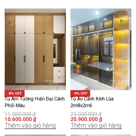
-8% OFF
-9% OFF
Tủ Âm Tường Hiện Đại Cánh
Tủ Áo Cánh Kính Lùa
Phối Màu
2m8x2m6
11.500.000
₫
23.000.000
₫
10.600.000
₫
20.900.000
₫
Thêm vào giỏ hàng
Thêm vào giỏ hàng