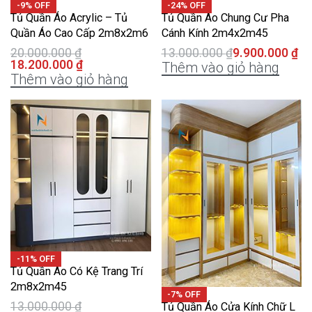
-9% OFF
-24% OFF
Tủ Quần Áo Acrylic – Tủ
Tủ Quần Áo Chung Cư Pha
Quần Áo Cao Cấp 2m8x2m6
Cánh Kính 2m4x2m45
20.000.000
₫
13.000.000
₫
9.900.000
₫
18.200.000
₫
Thêm vào giỏ hàng
Thêm vào giỏ hàng
-11% OFF
Tủ Quần Áo Có Kệ Trang Trí
2m8x2m45
-7% OFF
13.000.000
₫
Tủ Quần Áo Cửa Kính Chữ L