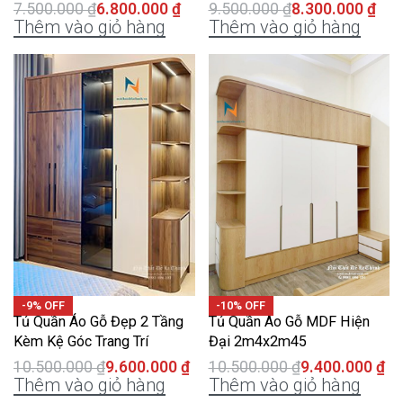
7.500.000
₫
6.800.000
₫
9.500.000
₫
8.300.000
₫
Thêm vào giỏ hàng
Thêm vào giỏ hàng
-9% OFF
-10% OFF
Tủ Quần Áo Gỗ Đẹp 2 Tầng
Tủ Quần Áo Gỗ MDF Hiện
Kèm Kệ Góc Trang Trí
Đại 2m4x2m45
10.500.000
₫
9.600.000
₫
10.500.000
₫
9.400.000
₫
Thêm vào giỏ hàng
Thêm vào giỏ hàng