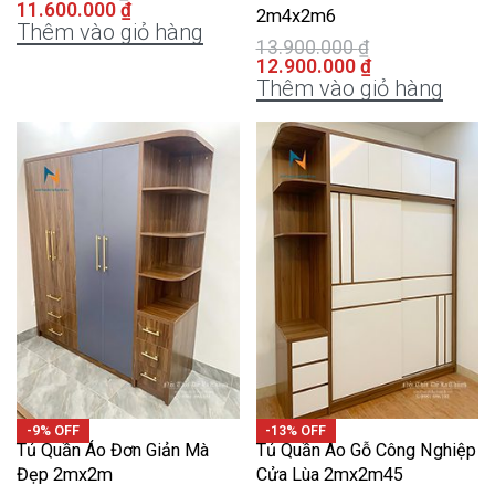
11.600.000
₫
2m4x2m6
Thêm vào giỏ hàng
13.900.000
₫
12.900.000
₫
Thêm vào giỏ hàng
-9% OFF
-13% OFF
Tủ Quần Áo Đơn Giản Mà
Tủ Quần Áo Gỗ Công Nghiệp
Đẹp 2mx2m
Cửa Lùa 2mx2m45