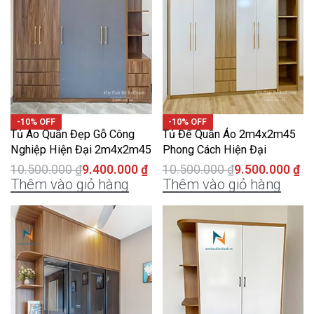
-10% OFF
-10% OFF
Tủ Áo Quần Đẹp Gỗ Công
Tủ Để Quần Áo 2m4x2m45
Nghiệp Hiện Đại 2m4x2m45
Phong Cách Hiện Đại
10.500.000
₫
9.400.000
₫
10.500.000
₫
9.500.000
₫
Thêm vào giỏ hàng
Thêm vào giỏ hàng