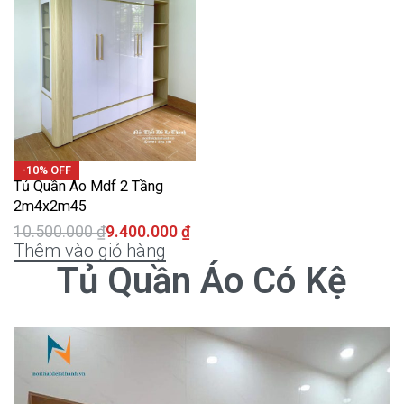
-10% OFF
Tủ Quần Áo Mdf 2 Tầng
2m4x2m45
10.500.000
₫
9.400.000
₫
Thêm vào giỏ hàng
Tủ Quần Áo Có Kệ