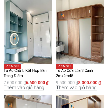
-13% OFF
-13% OFF
Tủ Áo Chữ L Kết Hợp Bàn
Tủ Áo Cửa Lùa 3 Cánh
Trang Điểm
2mx2m45
7.600.000
₫
6.600.000
₫
9.500.000
₫
8.300.000
₫
Thêm vào giỏ hàng
Thêm vào giỏ hàng