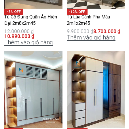
-8% OFF
-12% OFF
Tủ Gỗ Đựng Quần Áo Hiện
Tủ Lùa Cánh Pha Màu
Đại 2m8x2m45
2m1x2m45
12.000.000
₫
9.900.000
₫
8.700.000
₫
10.990.000
₫
Thêm vào giỏ hàng
Thêm vào giỏ hàng