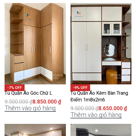
-7% OFF
-9% OFF
Tủ Quần Áo Góc Chữ L
Tủ Quần Áo Kèm Bàn Trang
Điểm 1m8x2m6
9.500.000
₫
8.850.000
₫
Thêm vào giỏ hàng
9.500.000
₫
8.650.000
₫
Thêm vào giỏ hàng