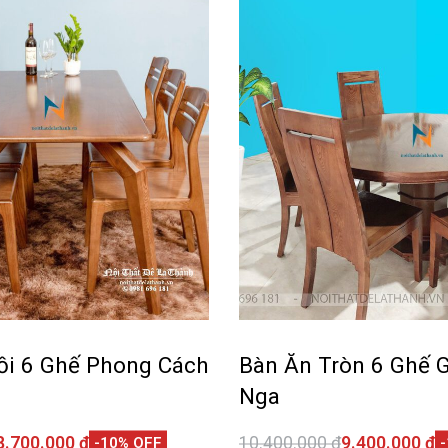
ồi 6 Ghế Phong Cách
Bàn Ăn Tròn 6 Ghế G
Nga
8.700.000
₫
10.400.000
₫
9.400.000
₫
-10% OFF