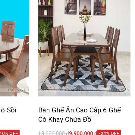
ỗ Sồi
Bàn Ghế Ăn Cao Cấp 6 Ghế
Có Khay Chứa Đồ
13.000.000
₫
9.900.000
₫
-10% OFF
-24% OFF