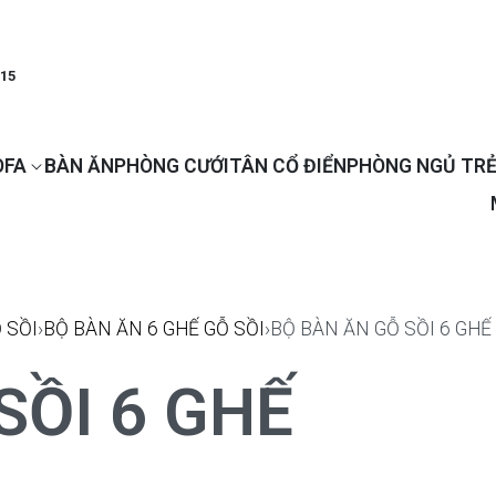
915
OFA
BÀN ĂN
PHÒNG CƯỚI
TÂN CỔ ĐIỂN
PHÒNG NGỦ TRẺ
 SỒI
›
BỘ BÀN ĂN 6 GHẾ GỖ SỒI
›
BỘ BÀN ĂN GỖ SỒI 6 GHẾ
SỒI 6 GHẾ