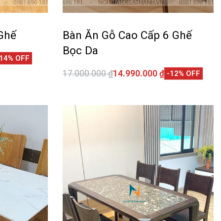
Ghế
Bàn Ăn Gỗ Cao Cấp 6 Ghế
Bọc Da
-14% OFF
17.000.000
₫
14.990.000
₫
-12% OFF
CKVIEW
Thêm vào giỏ hàng
QUICKVIEW