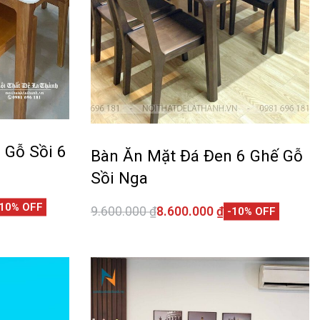
 Gỗ Sồi 6
Bàn Ăn Mặt Đá Đen 6 Ghế Gỗ
Sồi Nga
-10% OFF
9.600.000
₫
8.600.000
₫
-10% OFF
Thêm vào giỏ hàng
CKVIEW
QUICKVIEW