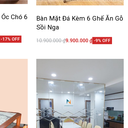
 Óc Chó 6
Bàn Mặt Đá Kèm 6 Ghế Ăn Gỗ
Sồi Nga
-17% OFF
10.900.000
₫
9.900.000
₫
-9% OFF
Thêm vào giỏ hàng
CKVIEW
QUICKVIEW