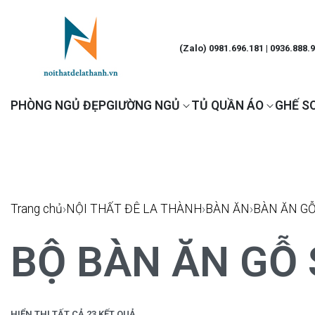
(Zalo) 0981.696.181 | 0936.888.
PHÒNG NGỦ ĐẸP
GIƯỜNG NGỦ
TỦ QUẦN ÁO
GHẾ S
Trang chủ
›
NỘI THẤT ĐÊ LA THÀNH
›
BÀN ĂN
›
BÀN ĂN GỖ
BỘ BÀN ĂN GỖ 
HIỂN THỊ TẤT CẢ 23 KẾT QUẢ