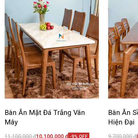
Bàn Ăn Mặt Đá Trắng Vân
Bàn Ăn S
Mây
Hiện Đại
11.100.000
₫
10.100.000
₫
9.700.000
₫
-9% OFF