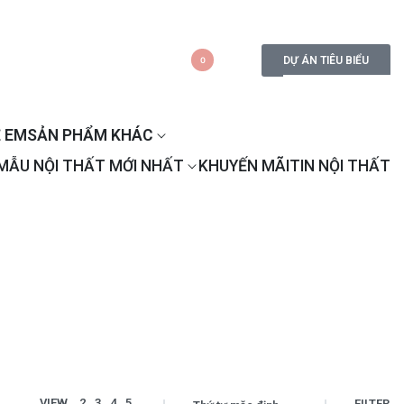
DỰ ÁN TIÊU BIỂU
0
 EM
SẢN PHẨM KHÁC
MẪU NỘI THẤT MỚI NHẤT
KHUYẾN MÃI
TIN NỘI THẤT
VIEW
2
3
4
5
FILTER