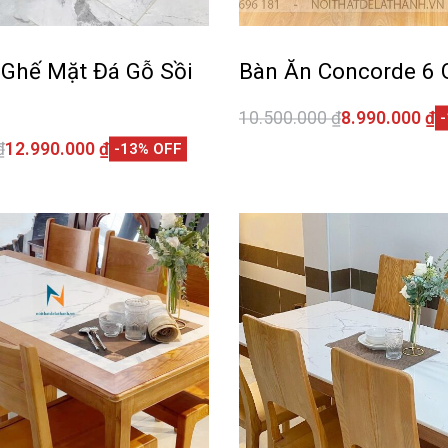
 Ghế Mặt Đá Gỗ Sồi
Bàn Ăn Concorde 6 
10.500.000
₫
8.990.000
₫
Thêm vào giỏ hàng
₫
12.990.000
₫
-13% OFF
QUI
giỏ hàng
QUICKVIEW