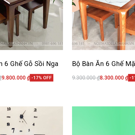
n 6 Ghế Gỗ Sồi Nga
Bộ Bàn Ăn 6 Ghế Mặ
₫
9.800.000
₫
9.300.000
₫
8.300.000
₫
-17% OFF
-1
giỏ hàng
Thêm vào giỏ hàng
QUICKVIEW
QUI