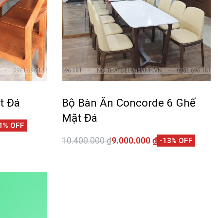
t Đá
Bộ Bàn Ăn Concorde 6 Ghế
Mặt Đá
1% OFF
10.400.000
₫
9.000.000
₫
-13% OFF
CKVIEW
Thêm vào giỏ hàng
QUICKVIEW