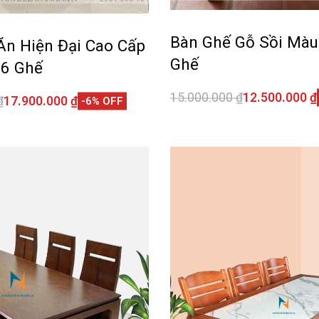
Bàn Ghế Gỗ Sồi Màu
Ăn Hiện Đại Cao Cấp
Ghế
 6 Ghế
15.000.000
₫
12.500.000
₫
₫
17.900.000
₫
-6% OFF
Thêm vào giỏ hàng
giỏ hàng
QUI
QUICKVIEW