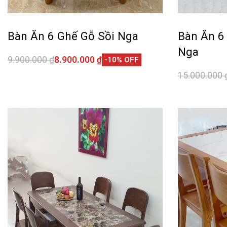
Bàn Ăn 6 Ghế Gỗ Sồi Nga
Bàn Ăn 6
Nga
9.900.000
₫
8.900.000
₫
-10% OFF
Thêm vào giỏ hàng
15.000.000
QUICKVIEW
Thêm vào 