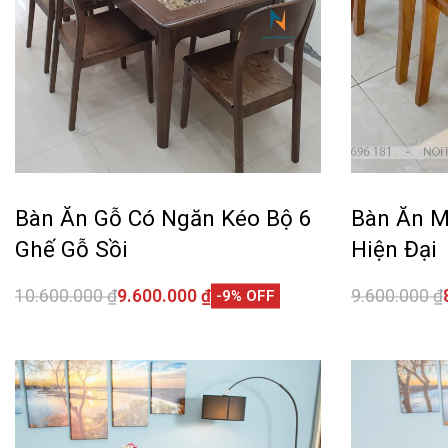
Bàn Ăn Gỗ Có Ngăn Kéo Bộ 6
Bàn Ăn M
Ghế Gỗ Sồi
Hiện Đại
10.600.000
₫
9.600.000
₫
9.600.000
₫
-9% OFF
Thêm vào giỏ hàng
Thêm vào 
QUICKVIEW