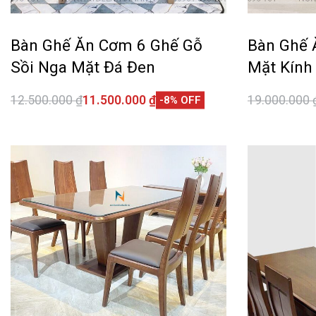
Bàn Ghế Ăn Cơm 6 Ghế Gỗ
Bàn Ghế 
Sồi Nga Mặt Đá Đen
Mặt Kính
12.500.000
₫
11.500.000
₫
19.000.000
-8% OFF
Thêm vào giỏ hàng
Thêm vào 
QUICKVIEW