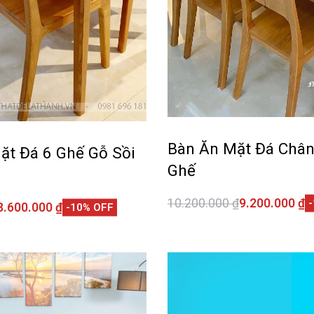
Bàn Ăn Mặt Đá Chân
ặt Đá 6 Ghế Gỗ Sồi
Ghế
10.200.000
₫
9.200.000
₫
8.600.000
₫
-10% OFF
Thêm vào giỏ hàng
giỏ hàng
QUI
QUICKVIEW