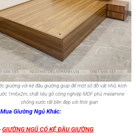
ếc giường với kệ đầu giường giúp để một số đồ vật nhỏ, kích
ước 1m6x2m, chất liệu gỗ công nghiệp MDF phủ melamine
chỗng xước rất bền đẹp với thời gian
 Mua Giường Ngủ Khác:
>
GIƯỜNG NGỦ CÓ KỆ ĐẦU GIƯỜNG