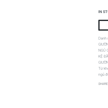
IN S
Danh
GIƯỜN
NGỦ C
KỆ Đ
GIƯỜ
Từ kh
ngủ đ
SHARE