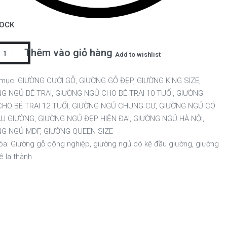
TOCK
Thêm vào giỏ hàng
Add to wishlist
 mục:
GIƯỜNG CƯỚI GỖ
,
GIƯỜNG GỖ ĐẸP
,
GIƯỜNG KING SIZE
,
G NGỦ BÉ TRAI
,
GIƯỜNG NGỦ CHO BÉ TRAI 10 TUỔI
,
GIƯỜNG
HO BÉ TRAI 12 TUỔI
,
GIƯỜNG NGỦ CHUNG CƯ
,
GIƯỜNG NGỦ CÓ
ẦU GIƯỜNG
,
GIƯỜNG NGỦ ĐẸP HIỆN ĐẠI
,
GIƯỜNG NGỦ HÀ NỘI
,
NG NGỦ MDF
,
GIƯỜNG QUEEN SIZE
óa:
Giường gỗ công nghiệp
,
giường ngủ có kệ đầu giường
,
giường
ê la thành