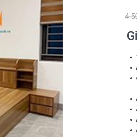
4.5
G