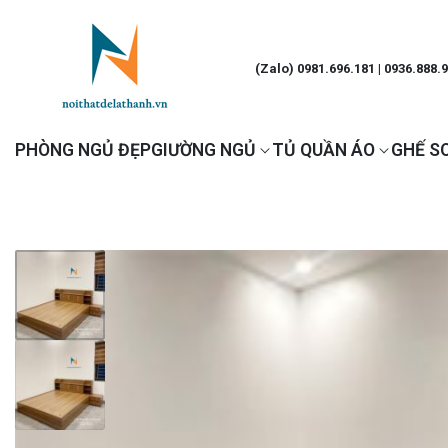
(Zalo) 0981.696.181 | 0936.888.
PHÒNG NGỦ ĐẸP
GIƯỜNG NGỦ
TỦ QUẦN ÁO
GHẾ S