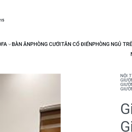
915
OFA
BÀN ĂN
PHÒNG CƯỚI
TÂN CỔ ĐIỂN
PHÒNG NGỦ TRẺ
NỘI 
GIƯỜ
GIƯỜ
GIƯỜ
G
G