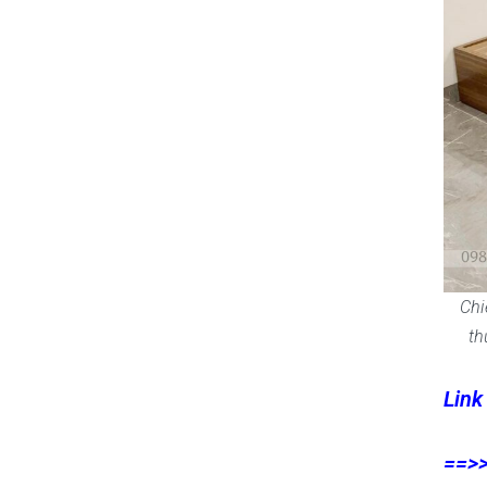
Chi
th
Link
==>