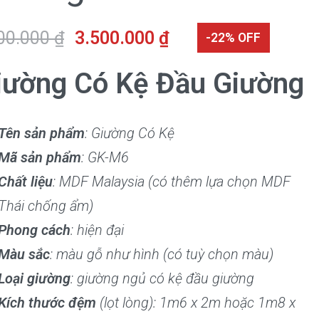
00.000
₫
3.500.000
₫
-22% OFF
iường Có Kệ Đầu Giường
Tên sản phẩm
: Giường Có Kệ
Mã sản phẩm
: GK-M6
Chất liệu
: MDF Malaysia (có thêm lựa chọn MDF
Thái chống ẩm)
Phong cách
: hiện đại
Màu sắc
: màu gỗ như hình (có tuỳ chọn màu)
Loại giường
: giường ngủ có kệ đầu giường
Kích thước đệm
(lọt lòng): 1m6 x 2m hoặc 1m8 x