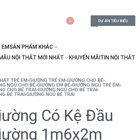
DỰ ÁN TIÊU BIỂU
0
 EM
SẢN PHẨM KHÁC
MẪU NỘI THẤT MỚI NHẤT
KHUYẾN MÃI
TIN NỘI THẤT
THẤT TRẺ EM
›
GIƯỜNG TRẺ EM
›
GIƯỜNG CHO BÉ
›
NG NGỦ CHO BÉ
›
GIƯỜNG EM BÉ
›
GIƯỜNG NGỦ TRẺ EM
›
NG CHO BÉ TRAI
›
GIƯỜNG NGỦ CHO BÉ TRAI
›
NG BÉ TRAI
›
GIƯỜNG NGỦ BÉ TRAI
iường Có Kệ Đầu
iường 1m6x2m