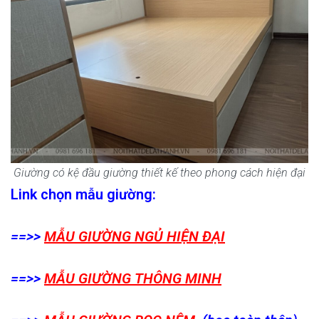
Giường có kệ đầu giường thiết kế theo phong cách hiện đại
Link chọn mẫu giường:
==>>
MẪU GIƯỜNG NGỦ HIỆN ĐẠI
==>>
MẪU GIƯỜNG THÔNG MINH