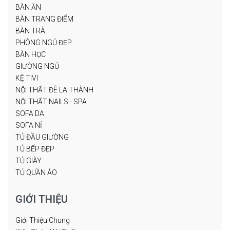
BÀN ĂN
BÀN TRANG ĐIỂM
BÀN TRÀ
PHÒNG NGỦ ĐẸP
BÀN HỌC
GIƯỜNG NGỦ
KỆ TIVI
NỘI THẤT ĐÊ LA THÀNH
NỘI THẤT NAILS - SPA
SOFA DA
SOFA NỈ
TỦ ĐẦU GIƯỜNG
TỦ BẾP ĐẸP
TỦ GIÀY
TỦ QUẦN ÁO
GIỚI THIỆU
Giới Thiệu Chung