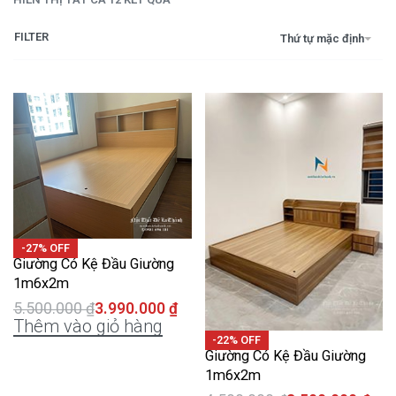
FILTER
Thứ tự mặc định
-27% OFF
Giường Có Kệ Đầu Giường
1m6x2m
5.500.000
₫
3.990.000
₫
Thêm vào giỏ hàng
-22% OFF
Giường Có Kệ Đầu Giường
1m6x2m