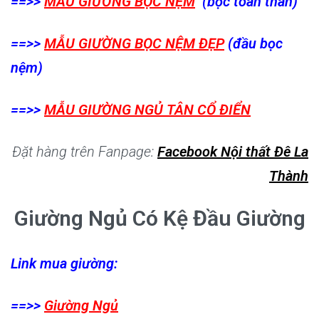
==>>
MẪU GIƯỜNG BỌC NỆM
(bọc toàn thân)
==>>
MẪU GIƯỜNG BỌC NỆM ĐẸP
(đầu bọc
nệm)
==>>
MẪU GIƯỜNG NGỦ TÂN CỔ ĐIỂN
Đặt hàng trên Fanpage:
Facebook Nội thất Đê La
Thành
Giường Ngủ Có Kệ Đầu Giường
Link mua giường:
==>>
Giường Ngủ