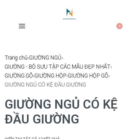
0
Trang chủ
›
GIƯỜNG NGỦ
›
GIƯỜNG - BỘ SƯU TẬP CÁC MẪU ĐẸP NHẤT
›
GIƯỜNG GỖ
›
GIƯỜNG HỘP
›
GIƯỜNG HỘP GỖ
›
GIƯỜNG NGỦ CÓ KỆ ĐẦU GIƯỜNG
GIƯỜNG NGỦ CÓ KỆ
ĐẦU GIƯỜNG
HIỂN THỊ TẤT CẢ 12 KẾT QUẢ