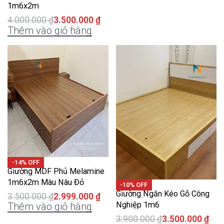
1m6x2m
4.000.000
₫
3.500.000
₫
Thêm vào giỏ hàng
-14% OFF
Giường MDF Phủ Melamine
1m6x2m Màu Nâu Đỏ
-10% OFF
Giường Ngăn Kéo Gỗ Công
3.500.000
₫
2.999.000
₫
Nghiệp 1m6
Thêm vào giỏ hàng
3.900.000
₫
3.500.000
₫