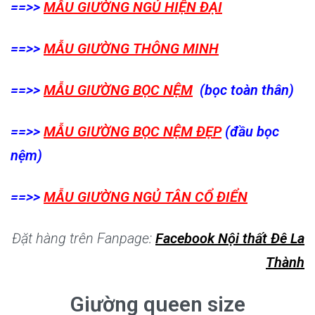
==>>
MẪU GIƯỜNG NGỦ HIỆN ĐẠI
==>>
MẪU GIƯỜNG THÔNG MINH
==>>
MẪU GIƯỜNG BỌC NỆM
(bọc toàn thân)
==>>
MẪU GIƯỜNG BỌC NỆM ĐẸP
(đầu bọc
nệm)
==>>
MẪU GIƯỜNG NGỦ TÂN CỔ ĐIỂN
Đặt hàng trên Fanpage:
Facebook Nội thất Đê La
Thành
Giường queen size