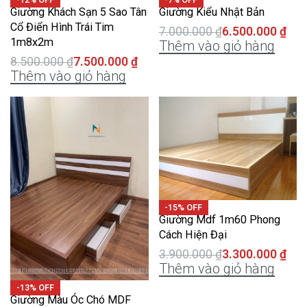
Giường Khách Sạn 5 Sao Tân
Giường Kiểu Nhật Bản
Cổ Điển Hình Trái Tim
7.000.000
₫
6.500.000
₫
1m8x2m
Thêm vào giỏ hàng
8.500.000
₫
7.500.000
₫
Thêm vào giỏ hàng
-15% OFF
Giường Mdf 1m60 Phong
Cách Hiện Đại
3.900.000
₫
3.300.000
₫
Thêm vào giỏ hàng
-13% OFF
Giường Màu Óc Chó MDF