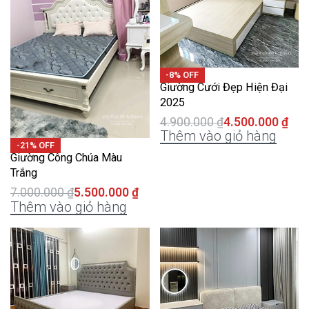
-8% OFF
Giường Cưới Đẹp Hiện Đại
2025
4.900.000
₫
4.500.000
₫
Thêm vào giỏ hàng
-21% OFF
Giường Công Chúa Màu
Trắng
7.000.000
₫
5.500.000
₫
Thêm vào giỏ hàng