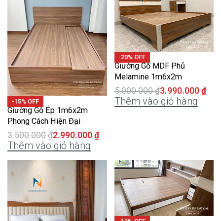
-20% OFF
Giường Gỗ MDF Phủ
Melamine 1m6x2m
5.000.000
₫
3.990.000
₫
Thêm vào giỏ hàng
-15% OFF
Giường Gỗ Ép 1m6x2m
Phong Cách Hiện Đại
3.500.000
₫
2.990.000
₫
Thêm vào giỏ hàng