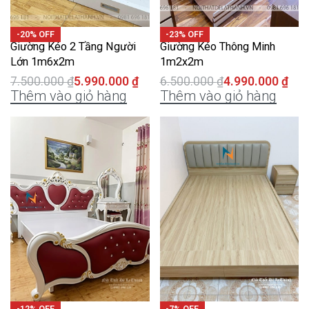
-20% OFF
-23% OFF
Giường Kéo 2 Tầng Người
Giường Kéo Thông Minh
Lớn 1m6x2m
1m2x2m
7.500.000
₫
5.990.000
₫
6.500.000
₫
4.990.000
₫
Thêm vào giỏ hàng
Thêm vào giỏ hàng
-12% OFF
-7% OFF