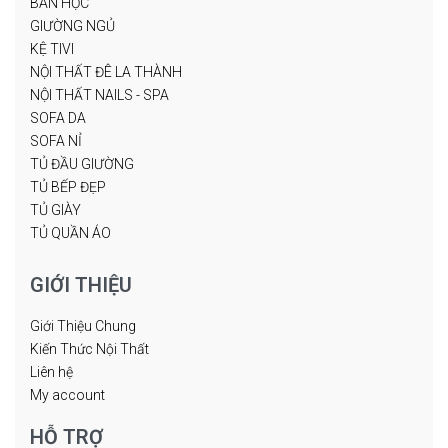
BÀN HỌC
GIƯỜNG NGỦ
KỆ TIVI
NỘI THẤT ĐÊ LA THÀNH
NỘI THẤT NAILS - SPA
SOFA DA
SOFA NỈ
TỦ ĐẦU GIƯỜNG
TỦ BẾP ĐẸP
TỦ GIÀY
TỦ QUẦN ÁO
GIỚI THIỆU
Giới Thiệu Chung
Kiến Thức Nội Thất
Liên hệ
My account
HỖ TRỢ