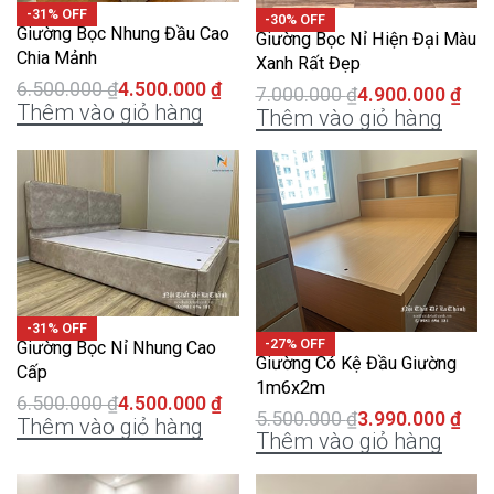
-31% OFF
-30% OFF
Giường Bọc Nhung Đầu Cao
Giường Bọc Nỉ Hiện Đại Màu
Chia Mảnh
Xanh Rất Đẹp
6.500.000
₫
4.500.000
₫
7.000.000
₫
4.900.000
₫
Thêm vào giỏ hàng
Thêm vào giỏ hàng
-31% OFF
-27% OFF
Giường Bọc Nỉ Nhung Cao
Giường Có Kệ Đầu Giường
Cấp
1m6x2m
6.500.000
₫
4.500.000
₫
5.500.000
₫
3.990.000
₫
Thêm vào giỏ hàng
Thêm vào giỏ hàng