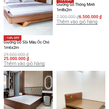
-13% OFF
Giường Gỗ Thông Minh
1m8x2m
7.500.000
₫
6.500.000
₫
Thêm vào giỏ hàng
-14% OFF
Giường Gỗ Sồi Màu Óc Chó
1m6x2m
29.000.000
₫
25.000.000
₫
Thêm vào giỏ hàng