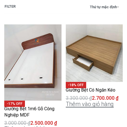
FILTER
Thứ tự mặc định
-18% OFF
Giường Bệt Có Ngăn Kéo
3.300.000
₫
2.700.000
₫
Thêm vào giỏ hàng
-17% OFF
Giường Bệt 1m6 Gỗ Công
Nghiệp MDF
3.000.000
₫
2.500.000
₫