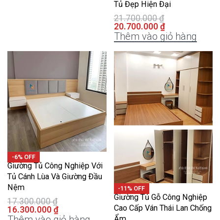
Tủ Đẹp Hiện Đại
21.700.000
₫
20.700.000
₫
Thêm vào giỏ hàng
-6% OFF
Giường Tủ Công Nghiệp Với
Tủ Cánh Lùa Và Giường Đầu
Nệm
-11% OFF
Giường Tủ Gỗ Công Nghiệp
17.300.000
₫
Cao Cấp Ván Thái Lan Chống
16.300.000
₫
Thêm vào giỏ hàng
Ẩm