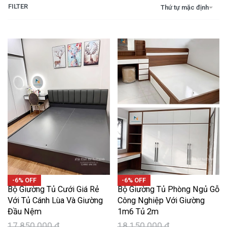
FILTER
Thứ tự mặc định
-6% OFF
-6% OFF
Bộ Giường Tủ Cưới Giá Rẻ
Bộ Giường Tủ Phòng Ngủ Gỗ
Với Tủ Cánh Lùa Và Giường
Công Nghiệp Với Giường
Đầu Nệm
1m6 Tủ 2m
17.850.000
₫
18.150.000
₫