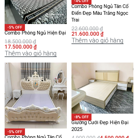
-4% OFF
Combo Phòng Ngủ Tân Cổ
Điển Đẹp Màu Trắng Ngọc
Trai
-5% OFF
22.600.000
₫
Combo Phòng Ngủ Hiện Đại
21.600.000
₫
Thêm vào giỏ hàng
18.500.000
₫
17.500.000
₫
Thêm vào giỏ hàng
-8% OFF
Giường Cưới Đẹp Hiện Đại
2025
-5% OFF
Combo Phòng Ngủ Tân Cổ
4.900.000
₫
4.500.000
₫