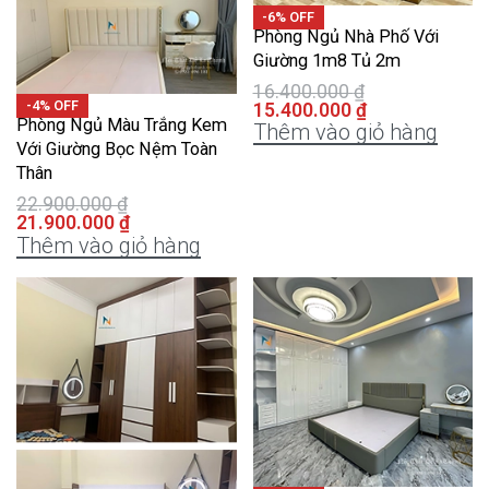
-6% OFF
Phòng Ngủ Nhà Phố Với
Giường 1m8 Tủ 2m
16.400.000
₫
-4% OFF
15.400.000
₫
Phòng Ngủ Màu Trắng Kem
Thêm vào giỏ hàng
Với Giường Bọc Nệm Toàn
Thân
22.900.000
₫
21.900.000
₫
Thêm vào giỏ hàng