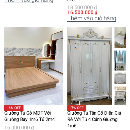
18.500.000
₫
16.500.000
₫
Thêm vào giỏ hàng
-6% OFF
-7% OFF
Giường Tủ Gỗ MDF Với
Giường Tủ Tân Cổ Điển Giá
Giường Bay 1m6 Tủ 2m4
Rẻ Với Tủ 4 Cánh Giường
1m6
16.000.000
₫