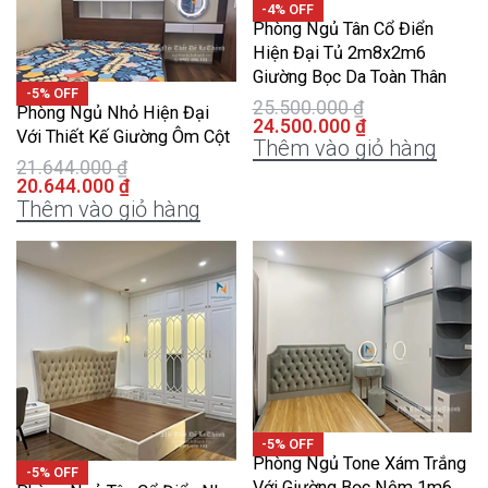
-4% OFF
Phòng Ngủ Tân Cổ Điển
Hiện Đại Tủ 2m8x2m6
Giường Bọc Da Toàn Thân
-5% OFF
25.500.000
₫
Phòng Ngủ Nhỏ Hiện Đại
24.500.000
₫
Với Thiết Kế Giường Ôm Cột
Thêm vào giỏ hàng
21.644.000
₫
20.644.000
₫
Thêm vào giỏ hàng
-5% OFF
Phòng Ngủ Tone Xám Trắng
-5% OFF
Với Giường Bọc Nệm 1m6