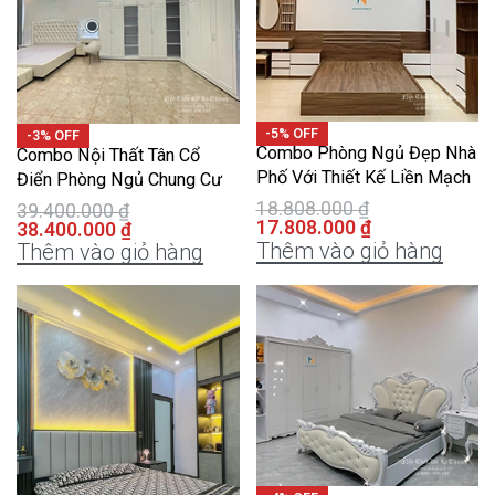
-5% OFF
-3% OFF
Combo Phòng Ngủ Đẹp Nhà
Combo Nội Thất Tân Cổ
Phố Với Thiết Kế Liền Mạch
Điển Phòng Ngủ Chung Cư
18.808.000
₫
39.400.000
₫
17.808.000
₫
38.400.000
₫
Thêm vào giỏ hàng
Thêm vào giỏ hàng