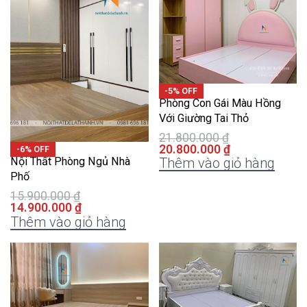
-5% OFF
Phòng Con Gái Màu Hồng
Với Giường Tai Thỏ
21.800.000
₫
20.800.000
₫
-6% OFF
Nội Thất Phòng Ngủ Nhà
Thêm vào giỏ hàng
Phố
15.900.000
₫
14.900.000
₫
Thêm vào giỏ hàng